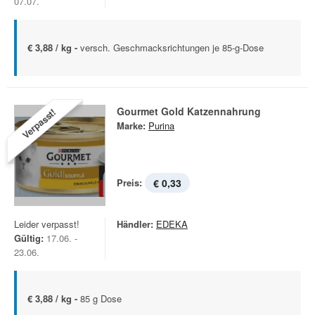
07.07.
€ 3,88 / kg -
versch. Geschmacksrichtungen je 85-g-Dose
Gourmet Gold Katzennahrung
Verpasst!
Marke:
Purina
Preis:
€ 0,33
Leider verpasst!
Händler:
EDEKA
Gültig:
17.06. -
23.06.
€ 3,88 / kg -
85 g Dose