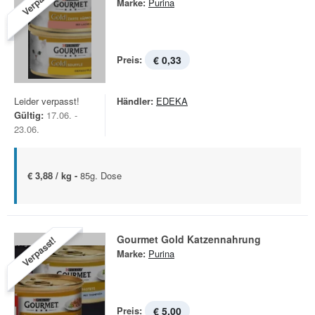
Verpasst!
Marke:
Purina
Preis:
€ 0,33
Leider verpasst!
Händler:
EDEKA
Gültig:
17.06. -
23.06.
€ 3,88 / kg -
85g. Dose
Gourmet Gold Katzennahrung
Verpasst!
Marke:
Purina
Preis:
€ 5,00