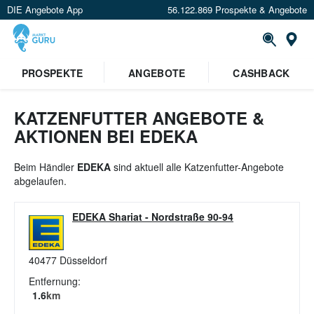
DIE Angebote App
56.122.869 Prospekte & Angebote
St
×
PROSPEKTE
ANGEBOTE
CASHBACK
Verrate uns deinen Standort um
Angebote in deiner Nähe
zu
sehen.
KATZENFUTTER ANGEBOTE &
AKTIONEN BEI EDEKA
Standort festlegen
Beim Händler
EDEKA
sind aktuell alle Katzenfutter-Angebote
abgelaufen.
EDEKA Shariat
-
Nordstraße 90-94
40477
Düsseldorf
Entfernung:
1.6
km