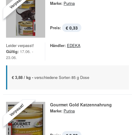
Verpasst!
Marke:
Purina
Preis:
€ 0,33
Leider verpasst!
Händler:
EDEKA
Gültig:
17.06. -
23.06.
€ 3,88 / kg -
verschiedene Sorten 85 g Dose
Gourmet Gold Katzennahrung
Verpasst!
Marke:
Purina