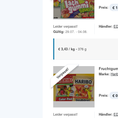
Preis:
€ 1
Leider verpasst!
Händler:
E
Gültig:
29.07. - 04.08.
€ 3,43 / kg -
376 g
Fruchtgu
Verpasst!
Marke:
Hari
Preis:
€ 0
Leider verpasst!
Händler:
E