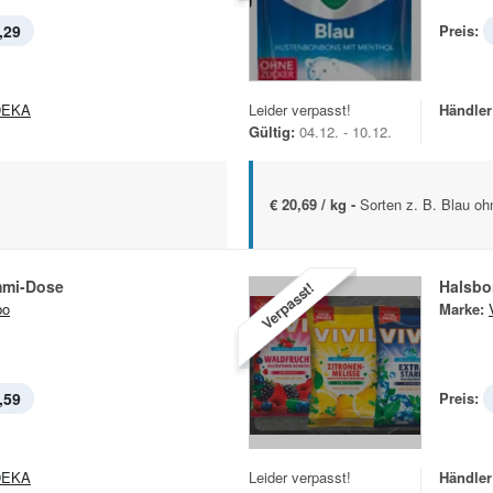
,29
Preis:
DEKA
Leider verpasst!
Händler
Gültig:
04.12. - 10.12.
€ 20,69 / kg -
Sorten z. B. Blau oh
mmi-Dose
Halsb
Verpasst!
bo
Marke:
,59
Preis:
DEKA
Leider verpasst!
Händler