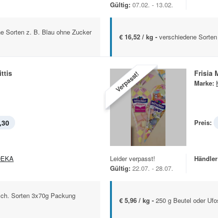
Gültig:
07.02. - 13.02.
e Sorten z. B. Blau ohne Zucker
€ 16,52 / kg -
verschiedene Sorten 
ttis
Frisia
Verpasst!
Marke:
,30
Preis:
DEKA
Leider verpasst!
Händler
Gültig:
22.07. - 28.07.
rsch. Sorten 3x70g Packung
€ 5,96 / kg -
250 g Beutel oder Ufo