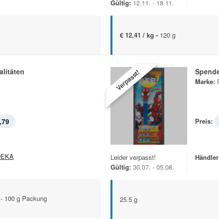
Gültig:
12.11. - 18.11.
€ 12,41 / kg -
120 g
alitäten
Spende
Verpasst!
Marke:
,79
Preis:
DEKA
Leider verpasst!
Händler
Gültig:
30.07. - 05.08.
 - 100 g Packung
25.5 g