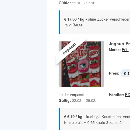
Gültig:
11.10. - 17.10.
€ 17,63 / kg -
ohne Zucker verschieden
72 g Beutel
Joghurt Fri
Verpasst!
Marke:
Fritt
Preis:
€ 1
Leider verpasst!
Händler:
E
Gültig:
22.02. - 29.02.
€ 6,19 / kg -
fruchtige Kaustreifen, ve
Einzelpreis = 0,65 kaufe 3 zahle 2