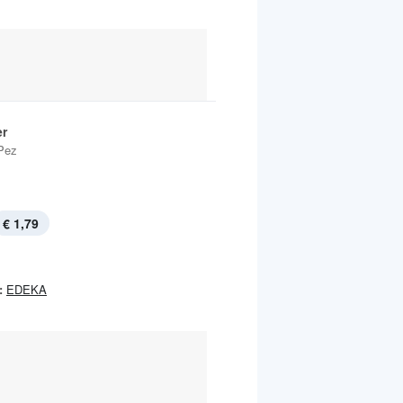
r
Pez
€ 1,79
:
EDEKA