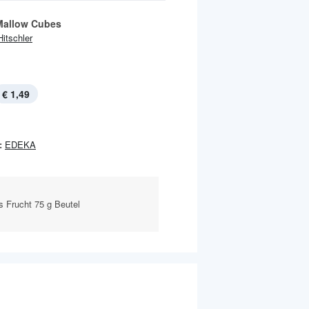
 Mallow Cubes
Hitschler
€ 1,49
:
EDEKA
s Frucht 75 g Beutel