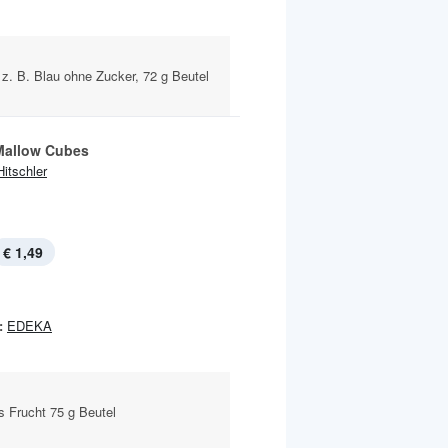
z. B. Blau ohne Zucker, 72 g Beutel
 Mallow Cubes
Hitschler
€ 1,49
:
EDEKA
s Frucht 75 g Beutel