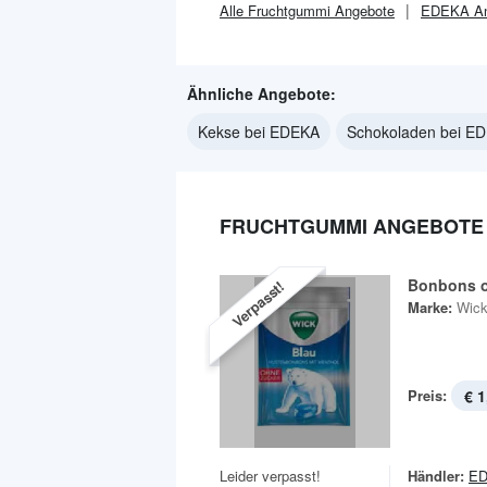
Alle
Fruchtgummi
Angebote
EDEKA
An
Ähnliche Angebote:
Kekse bei EDEKA
Schokoladen bei E
FRUCHTGUMMI ANGEBOTE 
Bonbons o
Verpasst!
Marke:
Wic
Preis:
€ 1
Leider verpasst!
Händler:
E