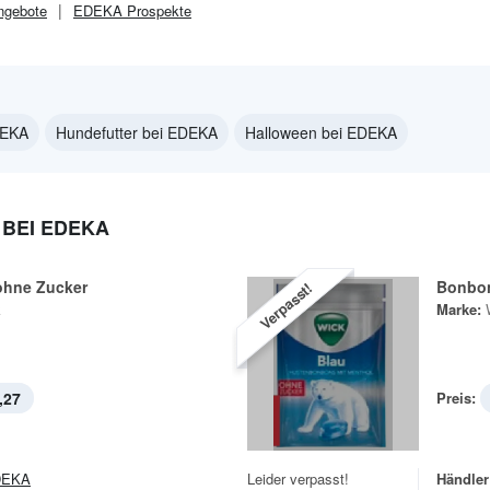
gebote
EDEKA
Prospekte
DEKA
Hundefutter bei EDEKA
Halloween bei EDEKA
BEI EDEKA
hne Zucker
Bonbon
Verpasst!
k
Marke:
,27
Preis:
DEKA
Leider verpasst!
Händler