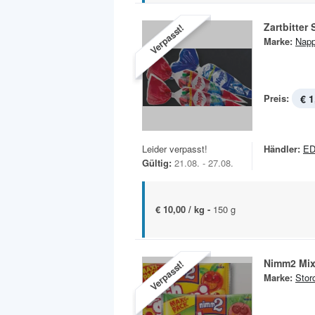
Zartbitter 
Verpasst!
Marke:
Nap
Preis:
€ 1
Leider verpasst!
Händler:
E
Gültig:
21.08. - 27.08.
€ 10,00 / kg -
150 g
Nimm2 Mi
Verpasst!
Marke:
Stor