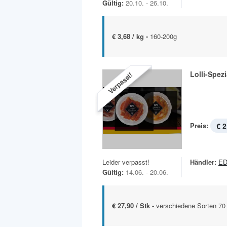
Gültig:
20.10. - 26.10.
€ 3,68 / kg -
160-200g
Lolli-Spezi
Verpasst!
Preis:
€ 2
Leider verpasst!
Händler:
E
Gültig:
14.06. - 20.06.
€ 27,90 / Stk -
verschiedene Sorten 70