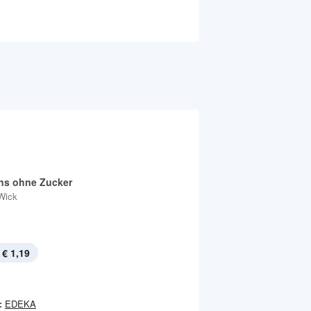
s ohne Zucker
Wick
€ 1,19
:
EDEKA