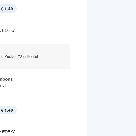
€ 1,49
:
EDEKA
ne Zucker 72 g Beutel
onbons
Vivil
€ 1,49
:
EDEKA