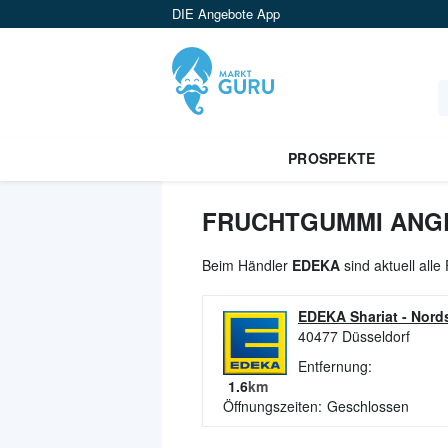
DIE Angebote App
PROSPEKTE
FRUCHTGUMMI ANGE
Beim Händler
EDEKA
sind aktuell all
EDEKA Shariat
-
Nords
40477
Düsseldorf
Entfernung:
1.6
km
Öffnungszeiten:
Geschlossen