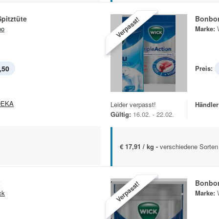
Spitztüte
Bonbon
Verpasst!
po
Marke:
,50
Preis:
DEKA
Leider verpasst!
Händler
Gültig:
16.02. - 22.02.
€ 17,91 / kg -
verschiedene Sorten
x
Bonbon
Verpasst!
ck
Marke: