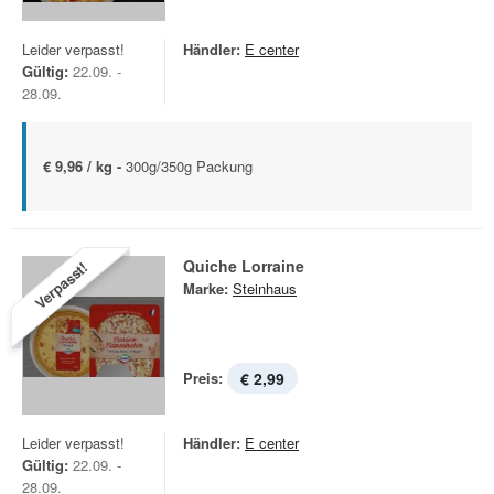
Leider verpasst!
Händler:
E center
Gültig:
22.09. -
28.09.
€ 9,96 / kg -
300g/350g Packung
Quiche Lorraine
Verpasst!
Marke:
Steinhaus
Preis:
€ 2,99
Leider verpasst!
Händler:
E center
Gültig:
22.09. -
28.09.