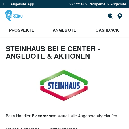
DIE Angebote App
56.122.869 Prospekte & Angebote
St
PROSPEKTE
ANGEBOTE
CASHBACK
STEINHAUS BEI E CENTER -
ANGEBOTE & AKTIONEN
Beim Händler
E center
sind aktuell alle Angebote abgelaufen.
Steinhaus
Angebote
E center
Angebote