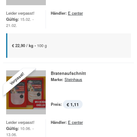
Leider verpasst!
Händler:
E center
Gültig:
15.02. -
21.02.
€ 22,90 / kg -
100 g
Bratenaufschnitt
Verpasst!
Marke:
Steinhaus
Preis:
€ 1,11
Leider verpasst!
Händler:
E center
Gültig:
10.06. -
13.06.