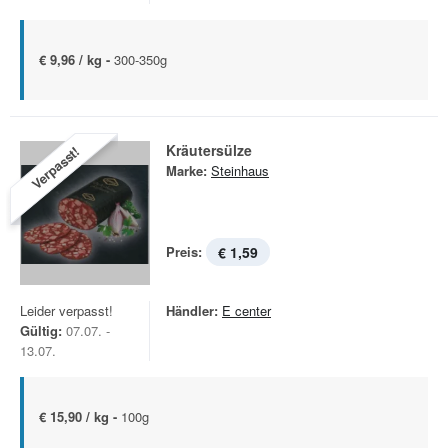
€ 9,96 / kg -
300-350g
Kräutersülze
Verpasst!
Marke:
Steinhaus
Preis:
€ 1,59
Leider verpasst!
Händler:
E center
Gültig:
07.07. -
13.07.
€ 15,90 / kg -
100g