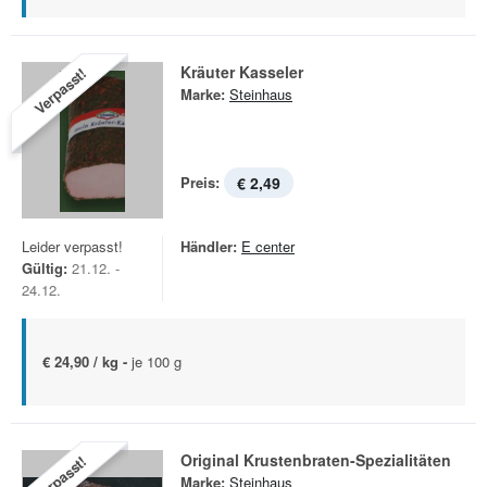
Kräuter Kasseler
Verpasst!
Marke:
Steinhaus
Preis:
€ 2,49
Leider verpasst!
Händler:
E center
Gültig:
21.12. -
24.12.
€ 24,90 / kg -
je 100 g
Original Krustenbraten-Spezialitäten
Verpasst!
Marke:
Steinhaus