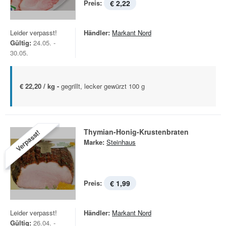
Preis:
€ 2,22
Leider verpasst!
Händler:
Markant Nord
Gültig:
24.05. -
30.05.
€ 22,20 / kg -
gegrillt, lecker gewürzt 100 g
Thymian-Honig-Krustenbraten
Verpasst!
Marke:
Steinhaus
Preis:
€ 1,99
Leider verpasst!
Händler:
Markant Nord
Gültig:
26.04. -