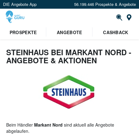
DIE Angebote App
56.199.446 Prospekte & Angebote
St
×
PROSPEKTE
ANGEBOTE
CASHBACK
Verrate uns deinen Standort um
Angebote in deiner Nähe
zu
sehen.
STEINHAUS BEI MARKANT NORD -
ANGEBOTE & AKTIONEN
Standort festlegen
Beim Händler
Markant Nord
sind aktuell alle Angebote
abgelaufen.