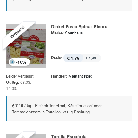
Dinkel Pasta Spinat-Ricotta
Verpasst!
Marke:
Steinhaus
Preis:
€ 1,79
€ 1,99
-
10
%
Leider verpasst!
Händler:
Markant Nord
Gültig:
08.03. -
14.03.
€ 7,16 / kg -
Fleisch-Tortelloni, KäseTortelloni oder
TomateMozzarella-Tortelloni 250-g-Packung
Tortilla Española