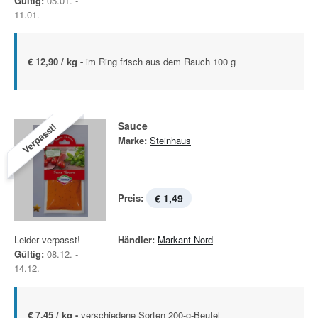
Gültig:
05.01. -
11.01.
€ 12,90 / kg -
im Ring frisch aus dem Rauch 100 g
Sauce
Verpasst!
Marke:
Steinhaus
Preis:
€ 1,49
Leider verpasst!
Händler:
Markant Nord
Gültig:
08.12. -
14.12.
€ 7,45 / kg -
verschiedene Sorten 200-g-Beutel