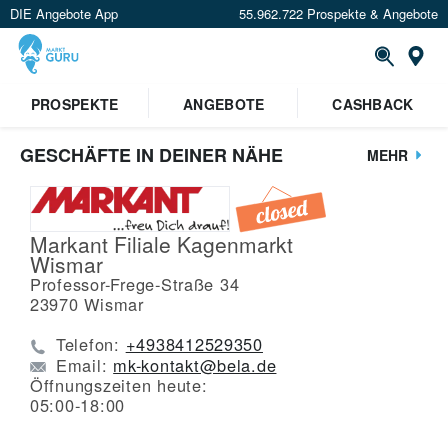
DIE Angebote App
55.962.722 Prospekte & Angebote
St
PROSPEKTE
ANGEBOTE
CASHBACK
GESCHÄFTE IN DEINER NÄHE
MEHR
Markant Filiale Kagenmarkt
Wismar
Professor-Frege-Straße 34
23970
Wismar
Telefon:
+4938412529350
Email:
mk-kontakt@bela.de
Öffnungszeiten heute:
05:00-18:00