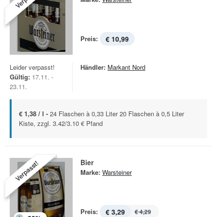
Preis:
€ 10,99
Leider verpasst!
Händler:
Markant Nord
Gültig:
17.11. -
23.11.
€ 1,38 / l -
24 Flaschen à 0,33 Liter 20 Flaschen à 0,5 Liter
Kiste, zzgl. 3.42/3.10 € Pfand
Bier
Verpasst!
Marke:
Warsteiner
Preis:
€ 3,29
€ 4,29