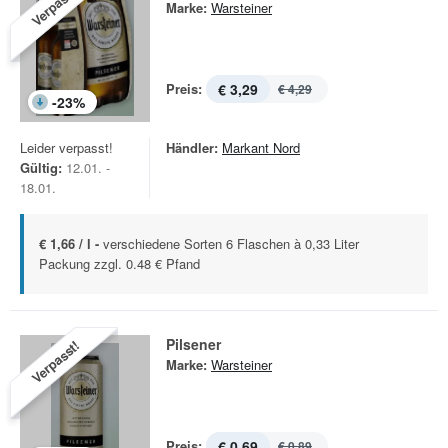
Verpasst!
Marke:
Warsteiner
Preis:
€ 3,29
€ 4,29
-
23
%
Leider verpasst!
Händler:
Markant Nord
Gültig:
12.01. -
18.01.
€ 1,66 / l -
verschiedene Sorten 6 Flaschen à 0,33 Liter
Packung zzgl. 0.48 € Pfand
Pilsener
Verpasst!
Marke:
Warsteiner
Preis:
€ 0,69
€ 0,89