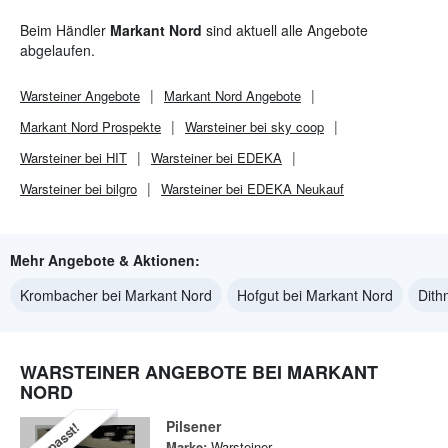
Beim Händler
Markant Nord
sind aktuell alle Angebote
abgelaufen.
Warsteiner
Angebote
Markant Nord
Angebote
Markant Nord
Prospekte
Warsteiner bei sky coop
Warsteiner bei HIT
Warsteiner bei EDEKA
Warsteiner bei bilgro
Warsteiner bei EDEKA Neukauf
Mehr Angebote & Aktionen:
Krombacher bei Markant Nord
Hofgut bei Markant Nord
Dith
WARSTEINER ANGEBOTE BEI MARKANT
NORD
Pilsener
Verpasst!
Marke:
Warsteiner