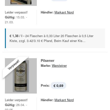
Leider verpasst!
Händler:
Markant Nord
Gültig:
15.03. -
21.03.
€ 1,38 / l -
24 Flaschen à 0,33 Liter 20 Flaschen à 0,5 Liter
Kiste, zzgl. 3.42/3.10 € Pfand, Beim Kauf einer Kis...
Pilsener
Verpasst!
Marke:
Warsteiner
Preis:
€ 0,69
Leider verpasst!
Händler:
Markant Nord
Gültig:
26.04. -
02.05.