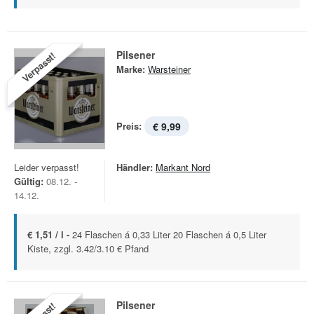
Pilsener
Verpasst!
Marke:
Warsteiner
Preis:
€ 9,99
Leider verpasst!
Händler:
Markant Nord
Gültig:
08.12. -
14.12.
€ 1,51 / l -
24 Flaschen á 0,33 Liter 20 Flaschen á 0,5 Liter
Kiste, zzgl. 3.42/3.10 € Pfand
Pilsener