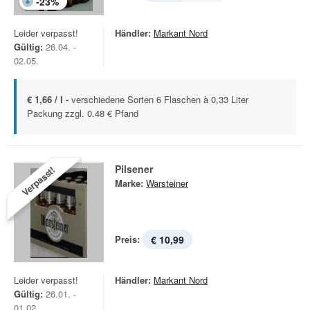
-
23
%
Leider verpasst!
Händler:
Markant Nord
Gültig:
26.04. -
02.05.
€ 1,66 / l -
verschiedene Sorten 6 Flaschen à 0,33 Liter
Packung zzgl. 0.48 € Pfand
Pilsener
Verpasst!
Marke:
Warsteiner
Preis:
€ 10,99
Leider verpasst!
Händler:
Markant Nord
Gültig:
26.01. -
01.02.