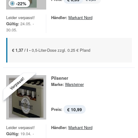
-
22
%
Leider verpasst!
Händler:
Markant Nord
Gültig:
24.05. -
30.05.
€ 1,37 / l -
0,5-Liter-Dose zzgl. 0.25 € Pfand
Pilsener
Verpasst!
Marke:
Warsteiner
Preis:
€ 10,99
Leider verpasst!
Händler:
Markant Nord
Gültig:
19.04. -