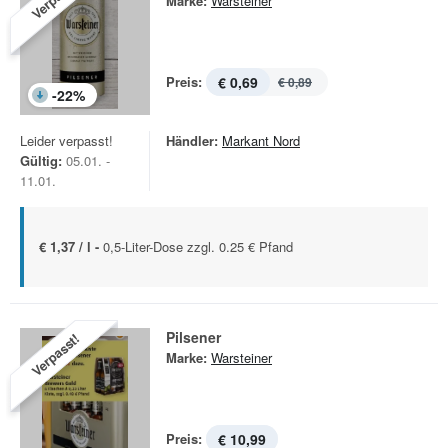
Marke:
Warsteiner
Preis:
€ 0,69
€ 0,89
-
22
%
Leider verpasst!
Händler:
Markant Nord
Gültig:
05.01. -
11.01.
€ 1,37 / l -
0,5-Liter-Dose zzgl. 0.25 € Pfand
Pilsener
Verpasst!
Marke:
Warsteiner
Preis:
€ 10,99