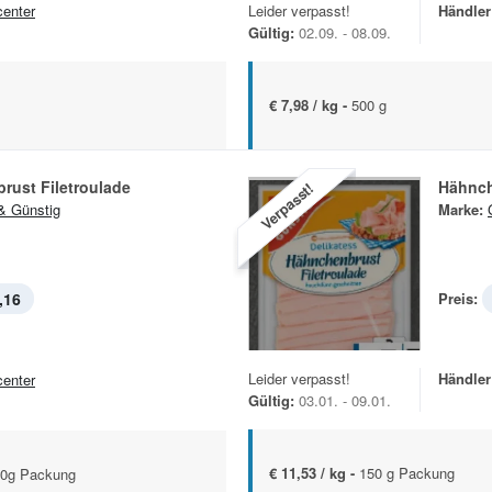
center
Leider verpasst!
Händler
Gültig:
02.09. - 08.09.
€ 7,98 / kg -
500 g
rust Filetroulade
Hähnch
Verpasst!
& Günstig
Marke:
,16
Preis:
Leider verpasst!
Händler
center
Gültig:
03.01. - 09.01.
€ 11,53 / kg -
150 g Packung
50g Packung