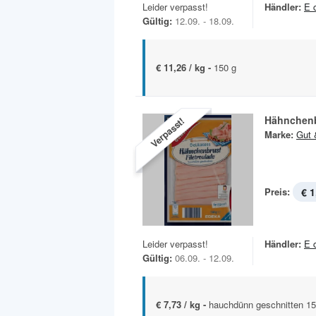
Leider verpasst!
Händler:
E 
Gültig:
12.09. - 18.09.
€ 11,26 / kg -
150 g
Hähnchenb
Verpasst!
Marke:
Gut 
Preis:
€ 1
Leider verpasst!
Händler:
E 
Gültig:
06.09. - 12.09.
€ 7,73 / kg -
hauchdünn geschnitten 1