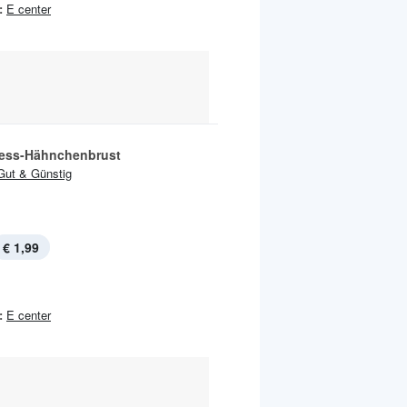
:
E center
tess-Hähnchenbrust
Gut & Günstig
€ 1,99
:
E center