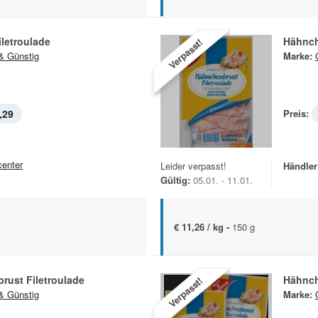
iletroulade
Hähnch
Verpasst!
& Günstig
Marke:
,29
Preis:
center
Leider verpasst!
Händler
Gültig:
05.01. - 11.01.
€ 11,26 / kg -
150 g
rust Filetroulade
Hähnch
Verpasst!
& Günstig
Marke: