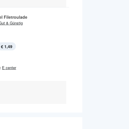
l Filetroulade
Gut & Günstig
€ 1,49
:
E center