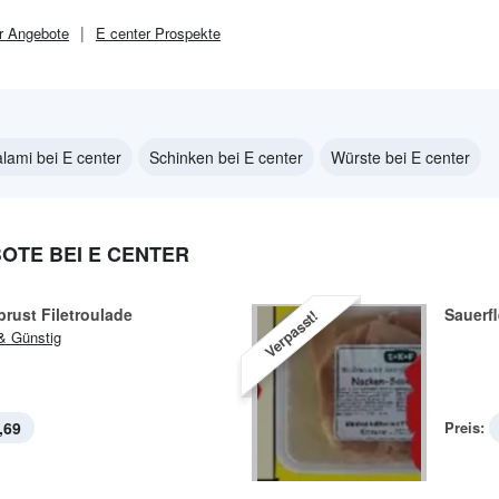
r
Angebote
E center
Prospekte
lami bei E center
Schinken bei E center
Würste bei E center
OTE BEI E CENTER
rust Filetroulade
Sauerf
Verpasst!
& Günstig
,69
Preis: