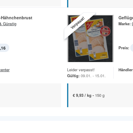
s-Hähnchenbrust
Geflüge
Verpasst!
& Günstig
Marke:
,16
Preis:
center
Leider verpasst!
Händler
Gültig:
09.01. - 15.01.
€ 9,93 / kg -
150 g