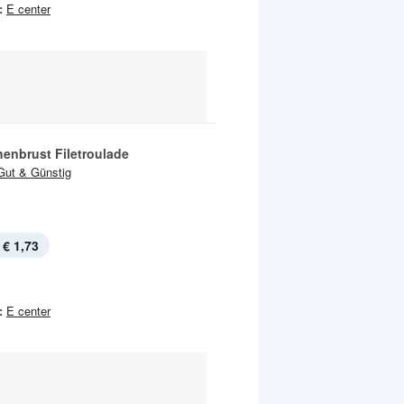
:
E center
enbrust Filetroulade
Gut & Günstig
€ 1,73
:
E center