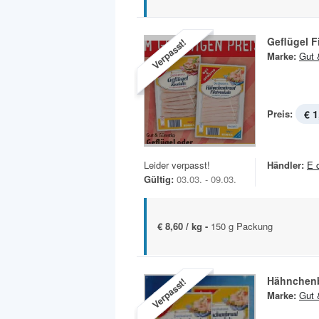
Geflügel F
Verpasst!
Marke:
Gut 
Preis:
€ 1
Leider verpasst!
Händler:
E 
Gültig:
03.03. - 09.03.
€ 8,60 / kg -
150 g Packung
Hähnchenb
Verpasst!
Marke:
Gut 