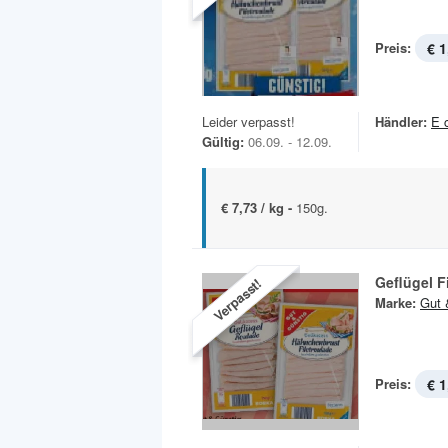
Preis:
€ 1
Leider verpasst!
Händler:
E 
Gültig:
06.09. - 12.09.
€ 7,73 / kg -
150g.
Geflügel F
Verpasst!
Marke:
Gut 
Preis:
€ 1