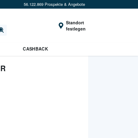
56.122.869 Prospekte & Angebote
Standort
festlegen
CASHBACK
ER