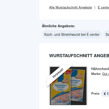
Alle
Wurstaufschnitt
Angebote
E cente
Ähnliche Angebote:
Koch- und Streichwurst bei E center
Sa
WURSTAUFSCHNITT ANGEB
Hähnchenb
Verpasst!
Marke:
Gut 
Preis:
€ 1