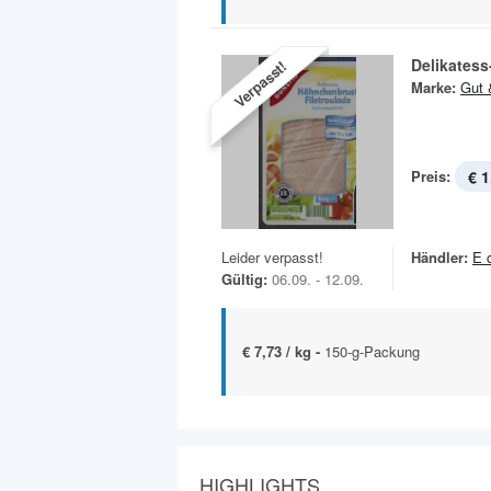
Delikates
Verpasst!
Marke:
Gut 
Preis:
€ 1
Leider verpasst!
Händler:
E 
Gültig:
06.09. - 12.09.
€ 7,73 / kg -
150-g-Packung
HIGHLIGHTS