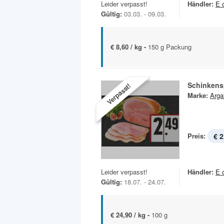
Leider verpasst!
Händler:
E 
Gültig:
03.03. - 09.03.
€ 8,60 / kg -
150 g Packung
Schinkensp
Verpasst!
Marke:
Arga
Preis:
€ 2
Leider verpasst!
Händler:
E 
Gültig:
18.07. - 24.07.
€ 24,90 / kg -
100 g