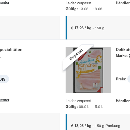
center
Leider verpasst!
Händler
Gültig:
13.08. - 19.08.
€ 17,26 / kg -
150 g
ezialitäten
Delika
Verpasst!
l
Marke:
,49
Preis:
center
Leider verpasst!
Händler
Gültig:
09.01. - 15.01.
€ 13,26 / kg -
150 g Packung