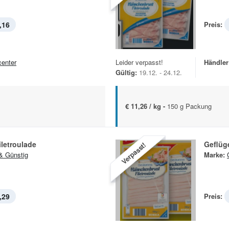
,16
Preis:
center
Leider verpasst!
Händler
Gültig:
19.12. - 24.12.
€ 11,26 / kg -
150 g Packung
iletroulade
Geflüge
Verpasst!
& Günstig
Marke:
,29
Preis: