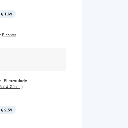
€ 1,69
:
E center
l Filetroulade
Gut & Günstig
€ 2,59