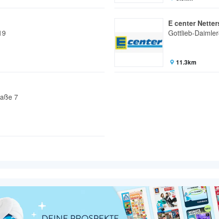
E center Nette
19
Gottlieb-Daimler
11.3km
raße 7