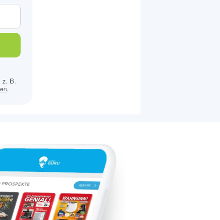
 z. B.
sen
.