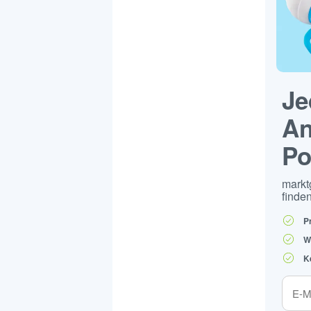
Je
An
Po
markt
finden
P
W
K