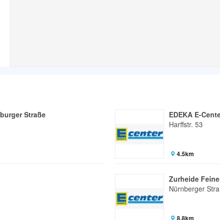
burger Straße
EDEKA E-Center
Harffstr. 53
4.5km
Zurheide Feine
Nürnberger Str
8.8km