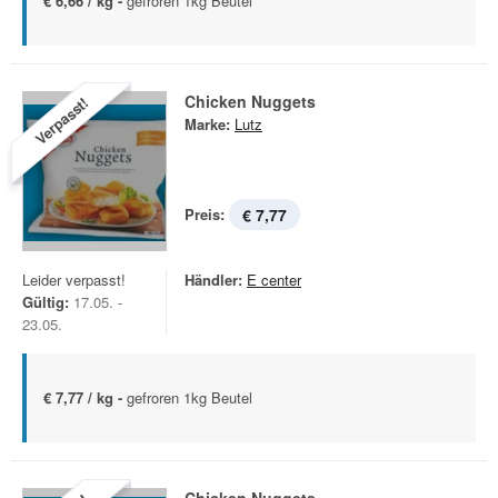
€ 6,66 / kg -
gefroren 1kg Beutel
Chicken Nuggets
Verpasst!
Marke:
Lutz
Preis:
€ 7,77
Leider verpasst!
Händler:
E center
Gültig:
17.05. -
23.05.
€ 7,77 / kg -
gefroren 1kg Beutel