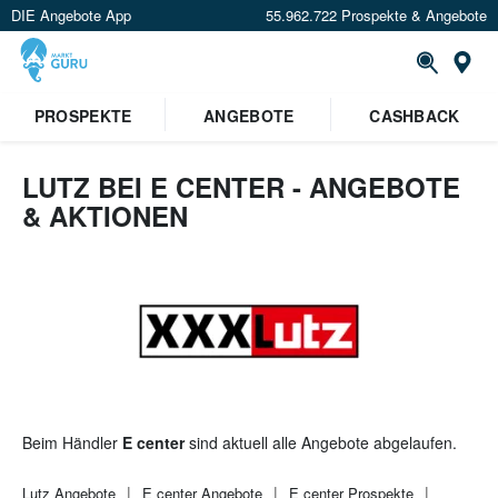
DIE Angebote App
55.962.722 Prospekte & Angebote
St
×
PROSPEKTE
ANGEBOTE
CASHBACK
Verrate uns deinen Standort um
Angebote in deiner Nähe
zu
sehen.
LUTZ BEI E CENTER - ANGEBOTE
& AKTIONEN
Standort festlegen
Beim Händler
E center
sind aktuell alle Angebote abgelaufen.
Lutz
Angebote
E center
Angebote
E center
Prospekte