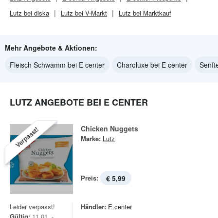
Lutz bei diska
Lutz bei V-Markt
Lutz bei Marktkauf
Mehr Angebote & Aktionen:
Fleisch Schwamm bei E center
Charoluxe bei E center
Senfte
LUTZ ANGEBOTE BEI E CENTER
Chicken Nuggets
Verpasst!
Marke:
Lutz
Preis:
€ 5,99
Leider verpasst!
Händler:
E center
Gültig:
11.01. -