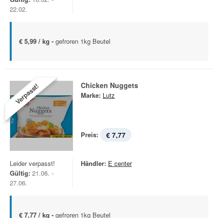
22.02.
€ 5,99 / kg -
gefroren 1kg Beutel
Chicken Nuggets
Verpasst!
Marke:
Lutz
Preis:
€ 7,77
Leider verpasst!
Händler:
E center
Gültig:
21.06. -
27.06.
€ 7,77 / kg -
gefroren 1kg Beutel