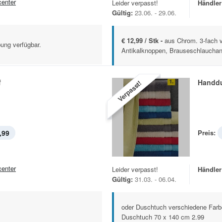
center
Leider verpasst!
Händler
Gültig:
23.06. - 29.06.
€ 12,99 / Stk -
aus Chrom. 3-fach v
ung verfügbar.
Antikalknoppen, Brauseschlauchans
f
Handd
Verpasst!
,99
Preis:
center
Leider verpasst!
Händler
Gültig:
31.03. - 06.04.
oder Duschtuch verschiedene Farb
Duschtuch 70 x 140 cm 2.99