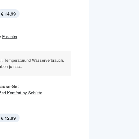
€ 14,99
:
E center
kl. Temperaturund Wasserverbrauch,
rben je nac...
ause-Set
Bad Komfort by Schütte
€ 12,99