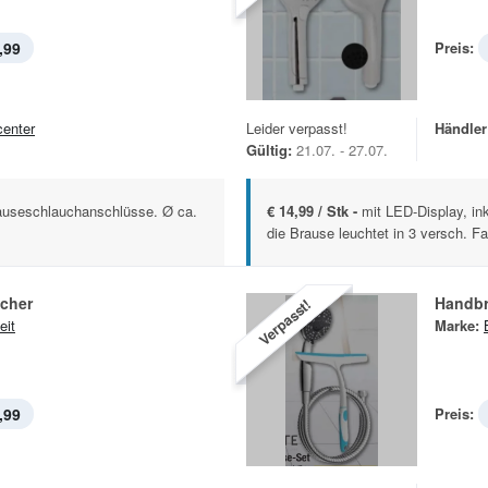
,99
Preis:
center
Leider verpasst!
Händler
Gültig:
21.07. - 27.07.
Brauseschlauchanschlüsse. Ø ca.
€ 14,99 / Stk -
mit LED-Display, in
die Brause leuchtet in 3 versch. Fa
scher
Handbr
Verpasst!
eit
Marke:
,99
Preis: