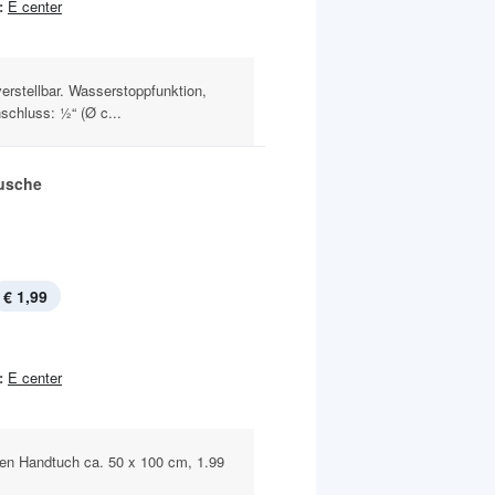
:
E center
erstellbar. Wasserstoppfunktion,
chluss: ½“ (Ø c...
usche
€ 1,99
:
E center
en Handtuch ca. 50 x 100 cm, 1.99