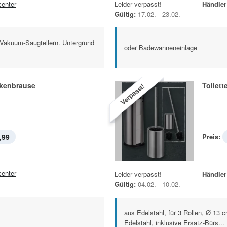
center
Leider verpasst!
Händler
Gültig:
17.02. - 23.02.
n Vakuum-Saugtellern. Untergrund
oder Badewanneneinlage
kenbrause
Toilett
Verpasst!
,99
Preis:
center
Leider verpasst!
Händler
Gültig:
04.02. - 10.02.
aus Edelstahl, für 3 Rollen, Ø 13
Edelstahl, inklusive Ersatz-Bürs...