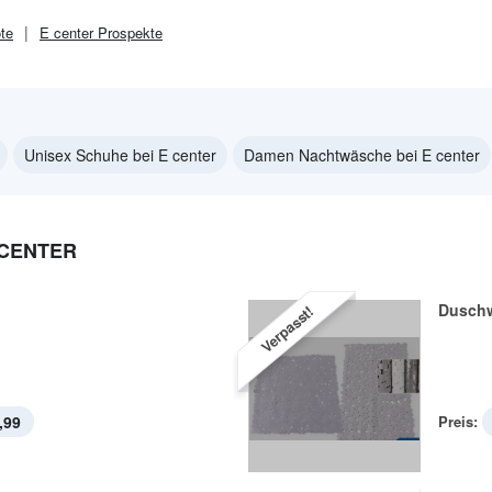
te
E center
Prospekte
Unisex Schuhe bei E center
Damen Nachtwäsche bei E center
 CENTER
Dusch
Verpasst!
,99
Preis: