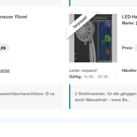
rause Yllumi
LED-Ha
Verpasst!
Marke:
,99
Preis:
center
Leider verpasst!
Händler
Gültig:
14.06. - 20.06.
Brauseschlauchanschlüsse. Ø ca.
2 Strahlvarianten, für alle gängig
durch Wasserkraft – keine Ba...