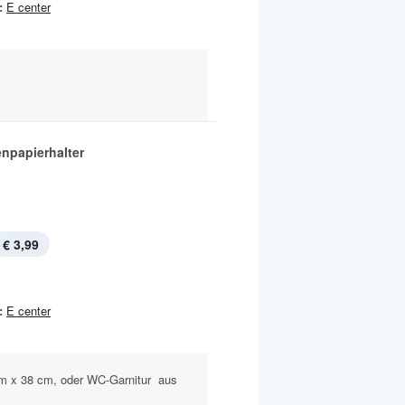
:
E center
enpapierhalter
€ 3,99
:
E center
 cm x 38 cm, oder WC-Garnitur aus