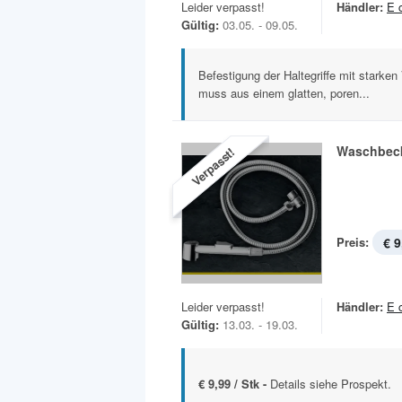
Leider verpasst!
Händler:
E 
Gültig:
03.05. - 09.05.
Befestigung der Haltegriffe mit starke
muss aus einem glatten, poren...
Waschbec
Verpasst!
Preis:
€ 9
Leider verpasst!
Händler:
E 
Gültig:
13.03. - 19.03.
€ 9,99 / Stk -
Details siehe Prospekt.