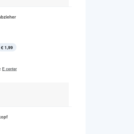
bzieher
€ 1,99
:
E center
kopf