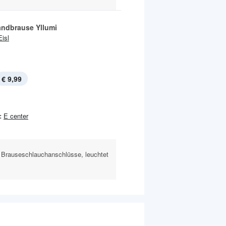
ndbrause Yllumi
Eisl
€ 9,99
:
E center
en Brauseschlauchanschlüsse, leuchtet