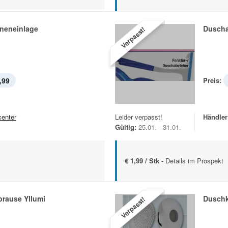
neneinlage
Duscha
Verpasst!
,99
Preis:
center
Leider verpasst!
Händler
Gültig:
25.01. - 31.01.
€ 1,99 / Stk -
Details im Prospekt
rause Yllumi
Dusch
Verpasst!