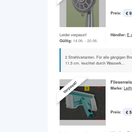
Preis:
€ 9
Leider verpasst!
Händler:
E 
Gültig:
14.06. - 20.06.
2 Strahlvarianten. Für alle gängigen 
11,5 cm. leuchtet durch Wasserk...
Fliesenwi
Verpasst!
Marke:
Leifh
Preis:
€ 5