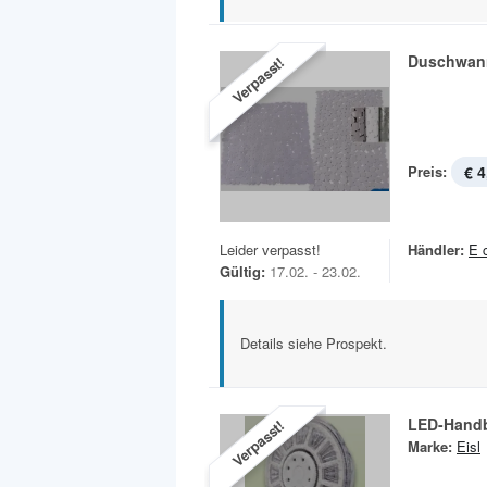
Duschwan
Verpasst!
Preis:
€ 4
Leider verpasst!
Händler:
E 
Gültig:
17.02. - 23.02.
Details siehe Prospekt.
LED-Handb
Verpasst!
Marke:
Eisl