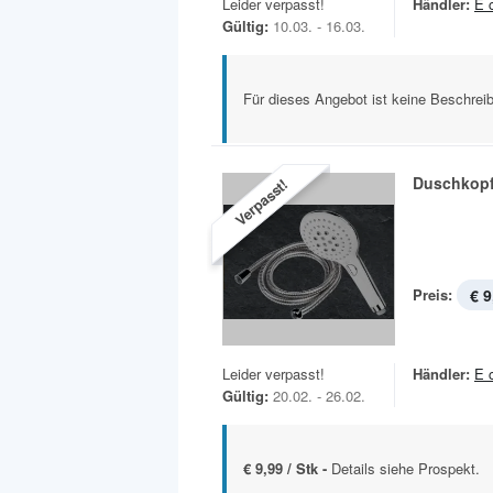
Leider verpasst!
Händler:
E 
Gültig:
10.03. - 16.03.
Für dieses Angebot ist keine Beschreib
Duschkop
Verpasst!
Preis:
€ 9
Leider verpasst!
Händler:
E 
Gültig:
20.02. - 26.02.
€ 9,99 / Stk -
Details siehe Prospekt.