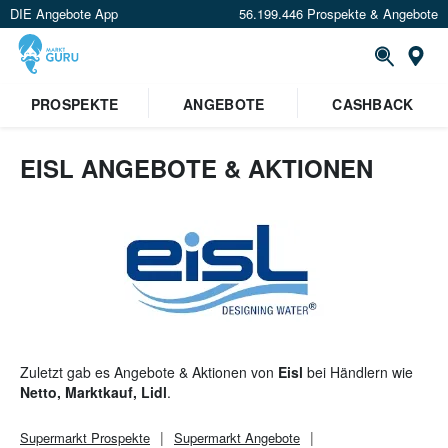
DIE Angebote App
56.199.446 Prospekte & Angebote
St
×
PROSPEKTE
ANGEBOTE
CASHBACK
Verrate uns deinen Standort um
Angebote in deiner Nähe
zu
sehen.
EISL ANGEBOTE & AKTIONEN
Standort festlegen
Zuletzt gab es Angebote & Aktionen von
Eisl
bei Händlern wie
Netto, Marktkauf, Lidl
.
Supermarkt
Prospekte
Supermarkt
Angebote