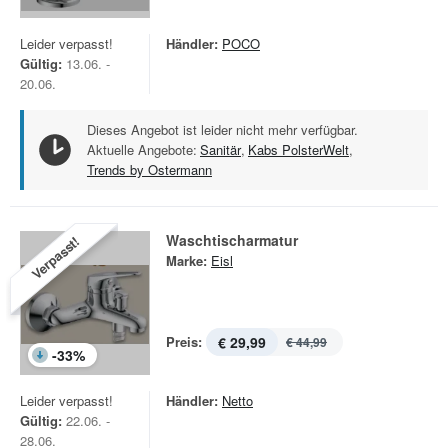
Leider verpasst!
Händler:
POCO
Gültig:
13.06. -
20.06.
Dieses Angebot ist leider nicht mehr verfügbar.
Aktuelle Angebote:
Sanitär
,
Kabs PolsterWelt
,
Trends by Ostermann
Waschtischarmatur
Verpasst!
Marke:
Eisl
Preis:
€ 29,99
€ 44,99
-
33
%
Leider verpasst!
Händler:
Netto
Gültig:
22.06. -
28.06.