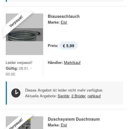
Brauseschlauch
Verpasst!
Marke:
Eisl
Preis:
€ 5,99
Leider verpasst!
Händler:
Marktkauf
Gültig:
28.01. -
03.02.
Dieses Angebot ist leider nicht mehr verfügbar.
Aktuelle Angebote:
Sanitär
,
2 Brüder
,
nahkauf
Duschsystem Duschtraum
Verpasst!
Marke:
Eisl