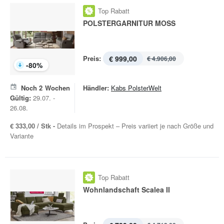
Top Rabatt
POLSTERGARNITUR MOSS
Preis:
€ 999,00
€ 4.906,00
-
80
%
Noch
2
Wochen
Händler:
Kabs PolsterWelt
Gültig:
29.07. -
26.08.
€ 333,00 / Stk -
Details im Prospekt – Preis variiert je nach Größe und
Variante
Top Rabatt
Wohnlandschaft Scalea II