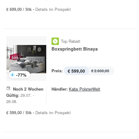
€ 699,00 / Stk -
Details im Prospekt
Top Rabatt
Boxspringbett Binaya
Preis:
€ 599,00
€ 2.600,00
-
77
%
Noch
2
Wochen
Händler:
Kabs PolsterWelt
Gültig:
29.07. -
26.08.
€ 599,00 / Stk -
Details im Prospekt