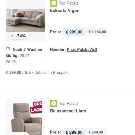
Top Rabatt
Ecksofa Vigan
Preis:
€ 299,00
€ 1.164,00
-
74
%
Noch
2
Wochen
Händler:
Kabs PolsterWelt
Gültig:
29.07. -
26.08.
€ 299,00 / Stk -
Details im Prospekt
Top Rabatt
Relaxsessel Liam
Preis:
€ 299,00
€ 999,00