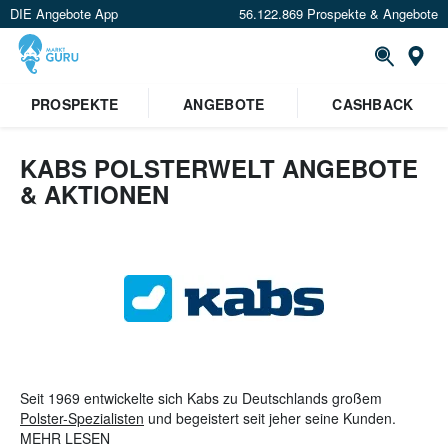
DIE Angebote App
56.122.869 Prospekte & Angebote
St
×
PROSPEKTE
ANGEBOTE
CASHBACK
Verrate uns deinen Standort um
Angebote in deiner Nähe
zu
sehen.
KABS POLSTERWELT ANGEBOTE
& AKTIONEN
Standort festlegen
Seit 1969 entwickelte sich Kabs zu Deutschlands großem
Polster-Spezialisten
und begeistert seit jeher seine Kunden.
Kabs-Filialen findet man in Hamburg (Wandsbeck, Harburg und
MEHR LESEN