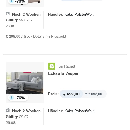
-
70
%
Noch
2
Wochen
Händler:
Kabs PolsterWelt
Gültig:
29.07. -
26.08.
€ 299,00 / Stk -
Details im Prospekt
Top Rabatt
Ecksofa Vesper
Preis:
€ 499,00
€ 2.052,00
-
76
%
Noch
2
Wochen
Händler:
Kabs PolsterWelt
Gültig:
29.07. -
26.08.