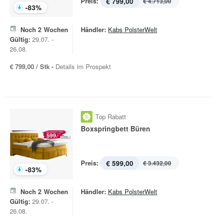
Preis:
€ 799,00
€ 4.713,00
-
83
%
Noch
2
Wochen
Händler:
Kabs PolsterWelt
Gültig:
29.07. -
26.08.
€ 799,00 / Stk -
Details im Prospekt
Top Rabatt
Boxspringbett Büren
Preis:
€ 599,00
€ 3.432,00
-
83
%
Noch
2
Wochen
Händler:
Kabs PolsterWelt
Gültig:
29.07. -
26.08.