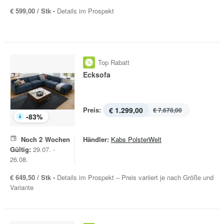
€ 599,00 / Stk -
Details im Prospekt
Top Rabatt
Ecksofa
Preis:
€ 1.299,00
€ 7.678,00
-
83
%
Noch
2
Wochen
Händler:
Kabs PolsterWelt
Gültig:
29.07. -
26.08.
€ 649,50 / Stk -
Details im Prospekt – Preis variiert je nach Größe und
Variante