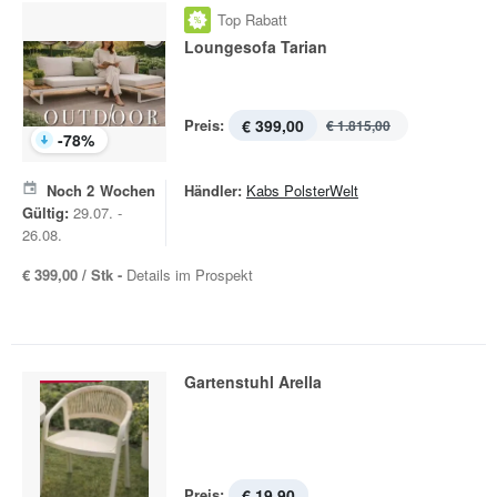
Top Rabatt
Loungesofa Tarian
Preis:
€ 399,00
€ 1.815,00
-
78
%
Noch
2
Wochen
Händler:
Kabs PolsterWelt
Gültig:
29.07. -
26.08.
€ 399,00 / Stk -
Details im Prospekt
Gartenstuhl Arella
Preis:
€ 19,90