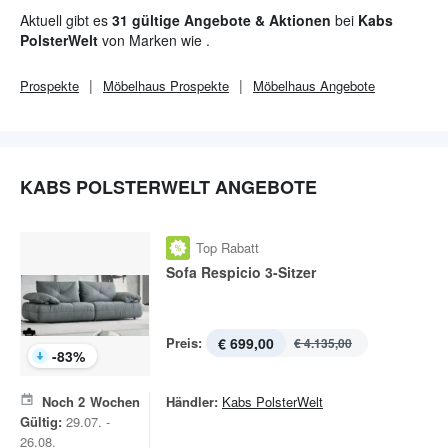
Halstenbek), Norderstedt, Bremen, Lübeck, Schwerin, Kiel
Aktuell gibt es
31 gültige Angebote & Aktionen
bei
Kabs
(Schwetinental) und Osnabrück. Neben
Sofas
,
Betten
und
PolsterWelt
von Marken wie .
Schränke
findet man hier auch zahlreiche
Tische
.
Prospekte
Möbelhaus
Prospekte
Möbelhaus
Angebote
KABS POLSTERWELT ANGEBOTE
Top Rabatt
Sofa Respicio 3-Sitzer
Preis:
€ 699,00
€ 4.135,00
-
83
%
Noch
2
Wochen
Händler:
Kabs PolsterWelt
Gültig:
29.07. -
26.08.