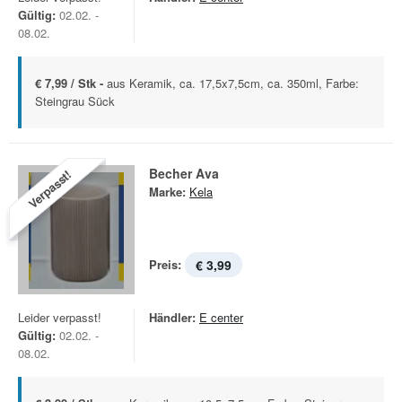
Gültig:
02.02. -
08.02.
€ 7,99 / Stk -
aus Keramik, ca. 17,5x7,5cm, ca. 350ml, Farbe:
Steingrau Sück
Becher Ava
Verpasst!
Marke:
Kela
Preis:
€ 3,99
Leider verpasst!
Händler:
E center
Gültig:
02.02. -
08.02.