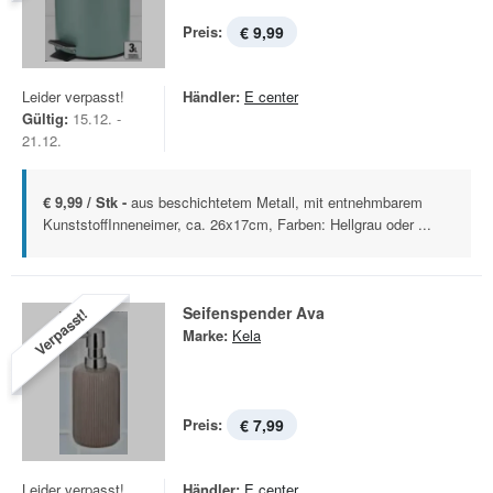
Preis:
€ 9,99
Leider verpasst!
Händler:
E center
Gültig:
15.12. -
21.12.
€ 9,99 / Stk -
aus beschichtetem Metall, mit entnehmbarem
KunststoffInneneimer, ca. 26x17cm, Farben: Hellgrau oder ...
Seifenspender Ava
Verpasst!
Marke:
Kela
Preis:
€ 7,99
Leider verpasst!
Händler:
E center