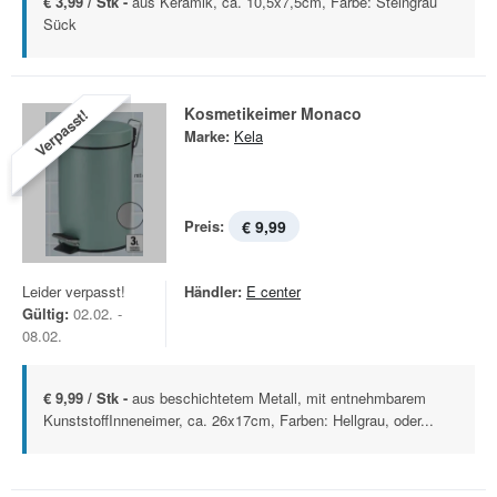
€ 3,99 / Stk -
aus Keramik, ca. 10,5x7,5cm, Farbe: Steingrau
Sück
Kosmetikeimer Monaco
Verpasst!
Marke:
Kela
Preis:
€ 9,99
Leider verpasst!
Händler:
E center
Gültig:
02.02. -
08.02.
€ 9,99 / Stk -
aus beschichtetem Metall, mit entnehmbarem
KunststoffInneneimer, ca. 26x17cm, Farben: Hellgrau, oder...