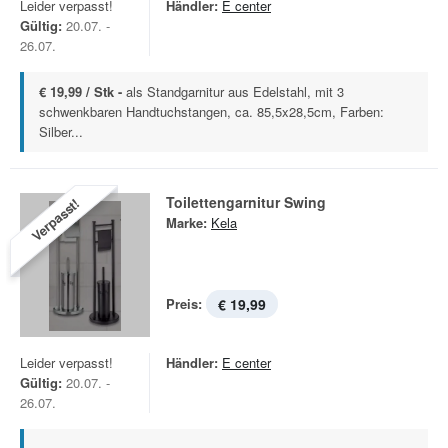
Leider verpasst!
Händler:
E center
Gültig:
20.07. -
26.07.
€ 19,99 / Stk -
als Standgarnitur aus Edelstahl, mit 3
schwenkbaren Handtuchstangen, ca. 85,5x28,5cm, Farben:
Silber...
Toilettengarnitur Swing
Verpasst!
Marke:
Kela
Preis:
€ 19,99
Leider verpasst!
Händler:
E center
Gültig:
20.07. -
26.07.