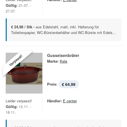
Gültig:
21.07. -
27.07.
€ 24,98 / Stk -
aus Edelstahl, matt, inkl. Halterung für
Toilettenpapier, WC-Bürstenbehälter und WC-Bürste mit Edels...
Gusseisenbräter
Verpasst!
Marke:
Kela
Preis:
€ 64,99
Leider verpasst!
Händler:
E center
Gültig:
12.11. -
18.11.