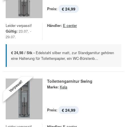
Preis:
€ 24,99
Leider verpasst!
Händler:
E center
Gültig:
23.07. -
29.07.
€ 24,98 / Stk -
Edelstahl silber matt, zur Standgarnitur gehören
eine Halterung für Toilettenpapier, ein WC-Bürstenb...
Toilettengarnitur Swing
Verpasst!
Marke:
Kela
Preis:
€ 24,99
Leider verpasst!
Händler:
E center