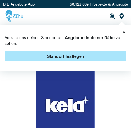
DIE Angebote App
56.122.869 Prospekte & Angebote
St
×
PROSPEKTE
ANGEBOTE
CASHBACK
Verrate uns deinen Standort um
Angebote in deiner Nähe
zu
sehen.
KELA BEI E CENTER - ANGEBOTE
& AKTIONEN
Standort festlegen