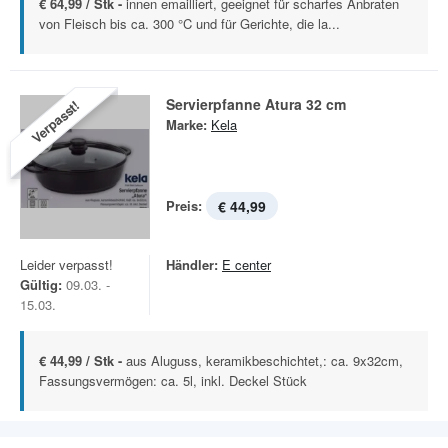
€ 64,99 / Stk -
innen emailliert, geeignet für scharfes Anbraten
von Fleisch bis ca. 300 °C und für Gerichte, die la...
Servierpfanne Atura 32 cm
Verpasst!
Marke:
Kela
Preis:
€ 44,99
Leider verpasst!
Händler:
E center
Gültig:
09.03. -
15.03.
€ 44,99 / Stk -
aus Aluguss, keramikbeschichtet,: ca. 9x32cm,
Fassungsvermögen: ca. 5l, inkl. Deckel Stück