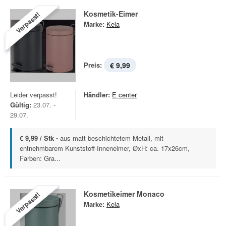
Kosmetik-Eimer
Verpasst!
Marke:
Kela
Preis:
€ 9,99
Leider verpasst!
Händler:
E center
Gültig:
23.07. -
29.07.
€ 9,99 / Stk -
aus matt beschichtetem Metall, mit
entnehmbarem Kunststoff-Inneneimer, ØxH: ca. 17x26cm,
Farben: Gra...
Kosmetikeimer Monaco
Verpasst!
Marke:
Kela