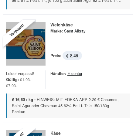
56%/51% Fett i. Tr., je 100 g auch Saint Agur 62% Fett i. Tr. ...
Weichkäse
Verpasst!
Marke:
Saint Albray
Preis:
€ 2,49
Leider verpasst!
Händler:
E center
Gültig:
01.03. -
07.03.
€ 16,60 / kg -
HINWEIS: MIT EDEKA APP 2.29 € Chaumes,
Saint Agur oder Chavroux 45-62% Fett i. Tr.je 150/180g
Packun...
Käse