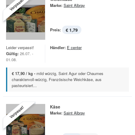
Verpasst!
Marke:
Saint Albray
Preis:
€ 1,79
Leider verpasst!
Händler:
E center
Gültig:
26.07. -
01.08.
€ 17,90 / kg -
mild würzig, Saint Agur oder Chaumes
charaktervoll-würzig, Französische Weichkäse, aus
pasteurisiert...
Käse
Verpasst!
Marke:
Saint Albray