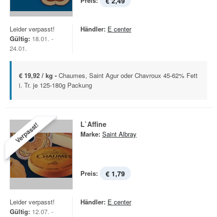
Preis:
€ 2,49
Leider verpasst!
Händler:
E center
Gültig:
18.01. -
24.01.
€ 19,92 / kg -
Chaumes, Saint Agur oder Chavroux 45-62% Fett
i. Tr. je 125-180g Packung
L`Affine
Verpasst!
Marke:
Saint Albray
Preis:
€ 1,79
Leider verpasst!
Händler:
E center
Gültig:
12.07. -