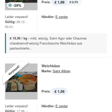
Preis:
€ 1,99
€ 2,79
-
29
%
Leider verpasst!
Händler:
E center
Gültig:
28.12. -
03.01.
€ 19,90 / kg -
mild, würzig, Saint Agur oder Chaumes
charaktervoll-würzig Französische Weichkäse aus
pasteurisierte...
Weichkäse
Verpasst!
Marke:
Saint Albray
Preis:
€ 1,59
Leider verpasst!
Händler:
E center
Gültig:
17.06. -