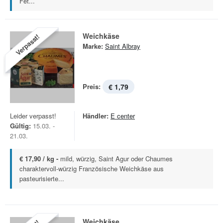
Fet...
Weichkäse
Verpasst!
Marke:
Saint Albray
Preis:
€ 1,79
Leider verpasst!
Händler:
E center
Gültig:
15.03. -
21.03.
€ 17,90 / kg -
mild, würzig, Saint Agur oder Chaumes
charaktervoll-würzig Französische Weichkäse aus
pasteurisierte...
Weichkäse