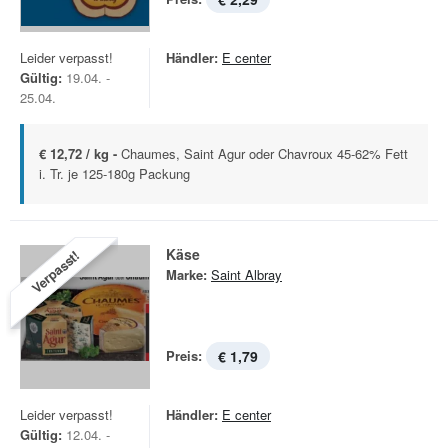
Leider verpasst!
Händler:
E center
Gültig:
19.04. -
25.04.
€ 12,72 / kg -
Chaumes, Saint Agur oder Chavroux 45-62% Fett
i. Tr. je 125-180g Packung
Käse
Verpasst!
Marke:
Saint Albray
Preis:
€ 1,79
Leider verpasst!
Händler:
E center
Gültig:
12.04. -