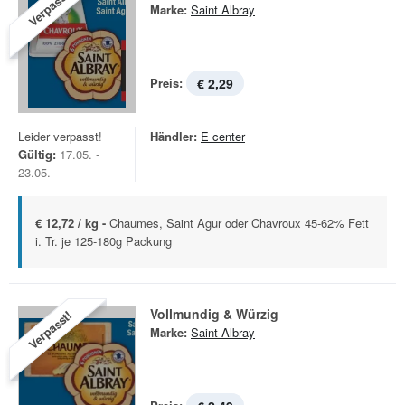
Verpasst!
Marke:
Saint Albray
Preis:
€ 2,29
Leider verpasst!
Händler:
E center
Gültig:
17.05. -
23.05.
€ 12,72 / kg -
Chaumes, Saint Agur oder Chavroux 45-62% Fett
i. Tr. je 125-180g Packung
Vollmundig & Würzig
Verpasst!
Marke:
Saint Albray