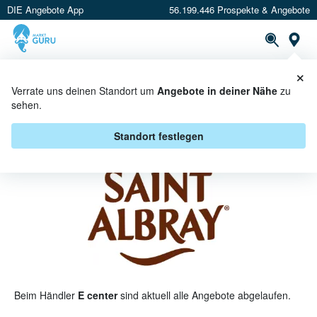
DIE Angebote App
56.199.446 Prospekte & Angebote
St
×
PROSPEKTE
ANGEBOTE
CASHBACK
Verrate uns deinen Standort um
Angebote in deiner Nähe
zu
sehen.
SAINT ALBRAY BEI E CENTER -
ANGEBOTE & AKTIONEN
Standort festlegen
Beim Händler
E center
sind aktuell alle Angebote abgelaufen.