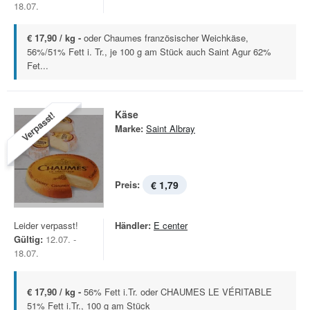
18.07.
€ 17,90 / kg -
oder Chaumes französischer Weichkäse,
56%/51% Fett i. Tr., je 100 g am Stück auch Saint Agur 62%
Fet...
Käse
Verpasst!
Marke:
Saint Albray
Preis:
€ 1,79
Leider verpasst!
Händler:
E center
Gültig:
12.07. -
18.07.
€ 17,90 / kg -
56% Fett i.Tr. oder CHAUMES LE VÉRITABLE
51% Fett i.Tr., 100 g am Stück