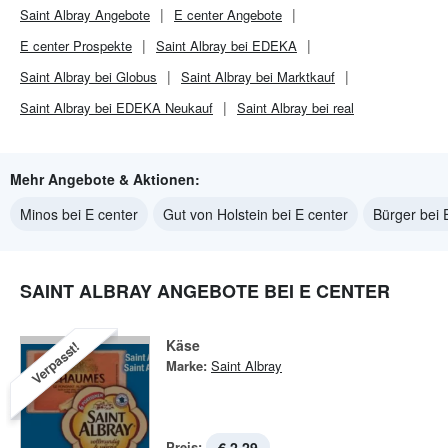
Saint Albray
Angebote
E center
Angebote
E center
Prospekte
Saint Albray bei EDEKA
Saint Albray bei Globus
Saint Albray bei Marktkauf
Saint Albray bei EDEKA Neukauf
Saint Albray bei real
Mehr Angebote & Aktionen:
Minos bei E center
Gut von Holstein bei E center
Bürger bei 
SAINT ALBRAY ANGEBOTE BEI E CENTER
Käse
Verpasst!
Marke:
Saint Albray
Preis:
€ 2,29