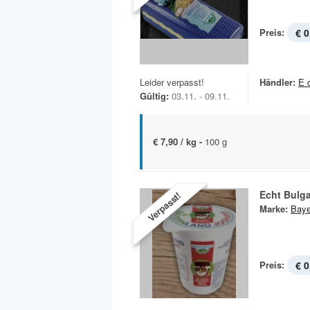
Preis:
€ 0
Leider verpasst!
Händler:
E 
Gültig:
03.11. - 09.11.
€ 7,90 / kg -
100 g
Echt Bulga
Verpasst!
Marke:
Baye
Preis:
€ 0