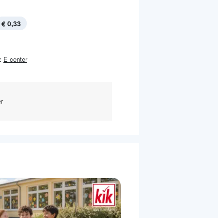
€ 0,33
:
E center
r