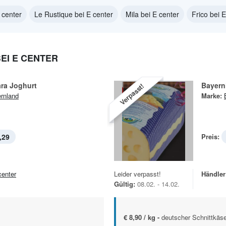
 center
Le Rustique bei E center
Mila bei E center
Frico bei 
EI E CENTER
ra Joghurt
Bayern
Verpasst!
rnland
Marke:
,29
Preis:
center
Leider verpasst!
Händler
Gültig:
08.02. - 14.02.
€ 8,90 / kg -
deutscher Schnittkäse