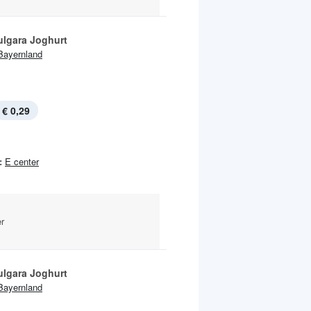
ulgara Joghurt
Bayernland
€ 0,29
:
E center
r
ulgara Joghurt
Bayernland