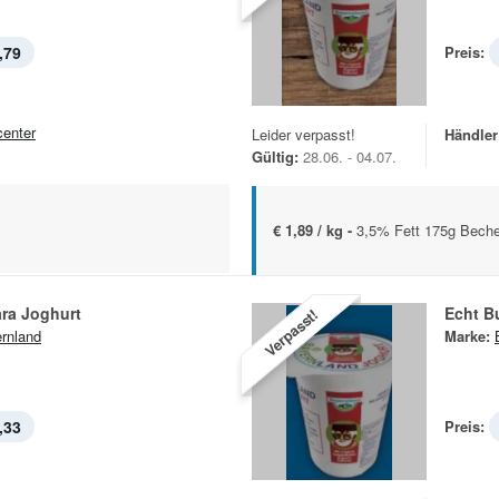
,79
Preis:
center
Leider verpasst!
Händler
Gültig:
28.06. - 04.07.
€ 1,89 / kg -
3,5% Fett 175g Beche
ra Joghurt
Echt B
Verpasst!
rnland
Marke:
,33
Preis: