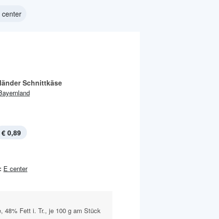
E center
länder Schnittkäse
Bayernland
€ 0,89
:
E center
, 48% Fett i. Tr., je 100 g am Stück