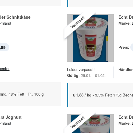
der Schnittkäse
Echt B
Verpasst!
rnland
Marke:
,89
Preis:
center
Leider verpasst!
Händler
Gültig:
26.01. - 01.02.
ind. 48% Fett i.Tr., 100 g
€ 1,88 / kg -
3,5% Fett 175g Beche
ra Joghurt
Echt B
Verpasst!
rnland
Marke: