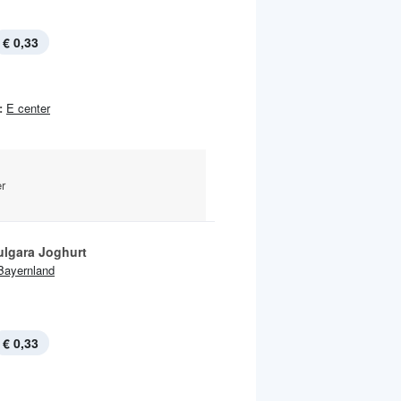
€ 0,33
:
E center
r
ulgara Joghurt
Bayernland
€ 0,33