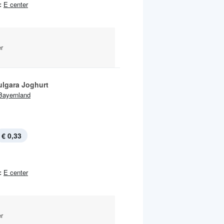
:
E center
r
ulgara Joghurt
Bayernland
€ 0,33
:
E center
r