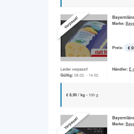
Bayernlän
Verpasst!
Marke:
Baye
Preis:
€ 0
Leider verpasst!
Händler:
E 
Gültig:
08.02. - 14.02.
€ 8,90 / kg -
100 g
Bayernlän
Verpasst!
Marke:
Baye