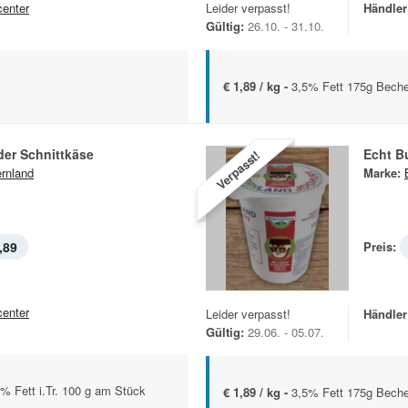
center
Leider verpasst!
Händler
Gültig:
26.10. - 31.10.
€ 1,89 / kg -
3,5% Fett 175g Beche
der Schnittkäse
Echt B
Verpasst!
rnland
Marke:
,89
Preis:
center
Leider verpasst!
Händler
Gültig:
29.06. - 05.07.
% Fett i.Tr. 100 g am Stück
€ 1,89 / kg -
3,5% Fett 175g Beche