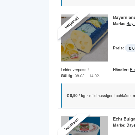
Bayernlän
Verpasst!
Marke:
Baye
Preis:
€ 0
Leider verpasst!
Händler:
E 
Gültig:
08.02. - 14.02.
€ 8,90 / kg -
mild-nussiger Lochkäse, m
Echt Bulga
Verpasst!
Marke:
Baye