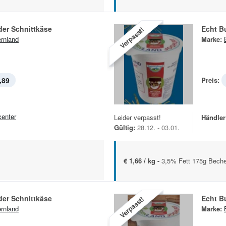
der Schnittkäse
Echt B
Verpasst!
rnland
Marke:
,89
Preis:
center
Leider verpasst!
Händler
Gültig:
28.12. - 03.01.
€ 1,66 / kg -
3,5% Fett 175g Beche
der Schnittkäse
Echt B
Verpasst!
rnland
Marke: