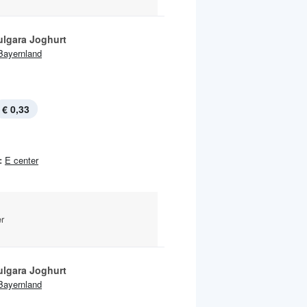
ulgara Joghurt
Bayernland
€ 0,33
:
E center
r
ulgara Joghurt
Bayernland