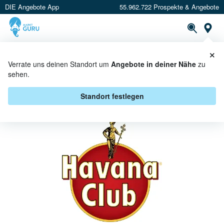
DIE Angebote App
55.962.722 Prospekte & Angebote
St
×
PROSPEKTE
ANGEBOTE
CASHBACK
Verrate uns deinen Standort um
Angebote in deiner Nähe
zu
sehen.
HAVANA CLUB BEI E CENTER -
ANGEBOTE & AKTIONEN
Standort festlegen