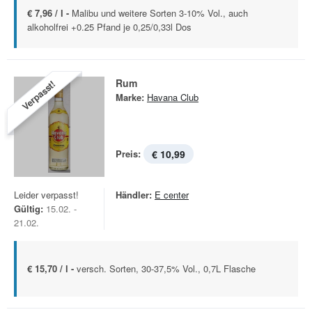
€ 7,96 / l -
Malibu und weitere Sorten 3-10% Vol., auch
alkoholfrei +0.25 Pfand je 0,25/0,33l Dos
Rum
Verpasst!
Marke:
Havana Club
Preis:
€ 10,99
Leider verpasst!
Händler:
E center
Gültig:
15.02. -
21.02.
€ 15,70 / l -
versch. Sorten, 30-37,5% Vol., 0,7L Flasche