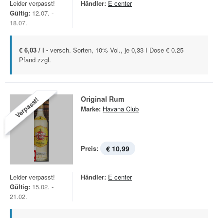
Leider verpasst!
Händler:
E center
Gültig:
12.07. -
18.07.
€ 6,03 / l -
versch. Sorten, 10% Vol., je 0,33 I Dose € 0.25
Pfand zzgl.
Original Rum
Verpasst!
Marke:
Havana Club
Preis:
€ 10,99
Leider verpasst!
Händler:
E center
Gültig:
15.02. -
21.02.