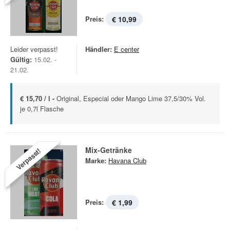
Preis:
€ 10,99
Leider verpasst!
Händler:
E center
Gültig:
15.02. -
21.02.
€ 15,70 / l -
Original, Especial oder Mango Lime 37,5/30% Vol.
je 0,7l Flasche
Mix-Getränke
Verpasst!
Marke:
Havana Club
Preis:
€ 1,99