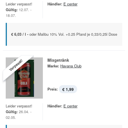
Leider verpasst!
Händler:
E center
Gültig:
12.07. -
18.07.
€ 6,03 / l -
oder Malibu 10% Vol. +0.25 Pfand je 0,33/0,25l Dose
Mixgetränk
Verpasst!
Marke:
Havana Club
Preis:
€ 1,99
Leider verpasst!
Händler:
E center
Gültig:
26.04. -
02.05.