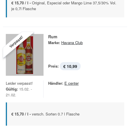
€ 15,70 / l -
Original, Especial oder Mango Lime 37,5/30% Vol.
je 0,7l Flasche
Rum
Verpasst!
Marke:
Havana Club
Preis:
€ 10,99
Leider verpasst!
Händler:
E center
Gültig:
15.02. -
21.02.
€ 15,70 / l -
versch. Sorten 0.7 l Flasche