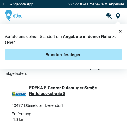
DIE Angebote App
56.122.869 Prospekte & Angebote
St
×
PROSPEKTE
ANGEBOTE
CASHBACK
Verrate uns deinen Standort um
Angebote in deiner Nähe
zu
sehen.
WHISKEY ANGEBOTE &
AKTIONEN BEI E CENTER
Standort festlegen
Beim Händler
E center
sind aktuell alle Whiskey-Angebote
abgelaufen.
EDEKA E-Center Duisburger Straße
-
Nettelbeckstraße 8
40477
Düsseldorf-Derendorf
Entfernung:
1.3
km