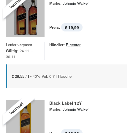
Verpasst!
Marke:
Johnnie Walker
Preis:
€ 19,99
Leider verpasst!
Händler:
E center
Gültig:
24.11. -
30.11.
€ 28,55 / l -
40% Vol. 0,7 l Flasche
Black Label 12Y
Verpasst!
Marke:
Johnnie Walker