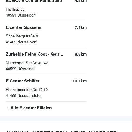
EDEKA E-Center Harffstraße
4.5km
Harffstr. 53
40591
Düsseldorf
E center Gossens
7.1km
Schellbergstraße 9
41469
Neuss-Norf
Zurheide Feine Kost - Getränkemarkt
8.8km
Nürnberger Straße 40-42
40599
Düsseldorf
E Center Schäfer
10.1km
Hochstadenstraße 17-19
41469
Neuss-Hoisten
Alle
E center
Filialen