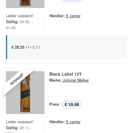
Leider verpasst!
Händler:
E center
Gültig:
26.05. -
01.06.
€ 28,55 / l -
0.7 l
Black Label 12Y
Verpasst!
Marke:
Johnnie Walker
Preis:
€ 19,48
Leider verpasst!
Händler:
E center
Gültig:
22.11. -