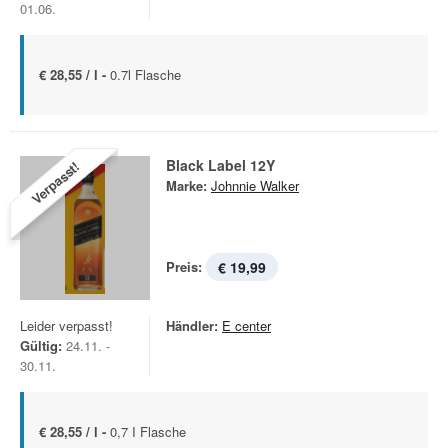
01.06.
€ 28,55 / l -
0.7l Flasche
Black Label 12Y
Verpasst!
Marke:
Johnnie Walker
Preis:
€ 19,99
Leider verpasst!
Händler:
E center
Gültig:
24.11. -
30.11.
€ 28,55 / l -
0,7 I Flasche