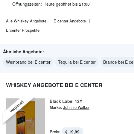
Öffnungszeiten:
Heute geöffnet bis 21:00
Alle
Whiskey
Angebote
E center
Angebote
E center
Prospekte
Ähnliche Angebote:
Weinbrand bei E center
Tequila bei E center
Brände bei E ce
WHISKEY ANGEBOTE BEI E CENTER
Black Label 12Y
Verpasst!
Marke:
Johnnie Walker
Preis:
€ 19,99