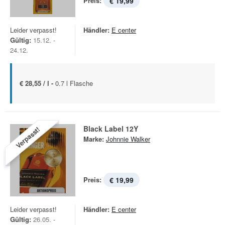
Preis:
€ 19,99
Leider verpasst!
Händler:
E center
Gültig:
15.12. -
24.12.
€ 28,55 / l -
0.7 l Flasche
Black Label 12Y
Verpasst!
Marke:
Johnnie Walker
Preis:
€ 19,99
Leider verpasst!
Händler:
E center
Gültig:
26.05. -