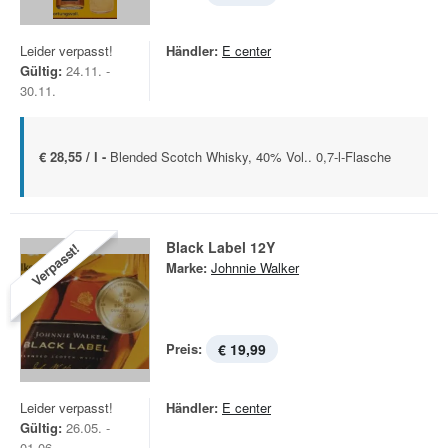
Leider verpasst!
Händler:
E center
Gültig:
24.11. -
30.11.
€ 28,55 / l -
Blended Scotch Whisky, 40% Vol.. 0,7-l-Flasche
Black Label 12Y
Verpasst!
Marke:
Johnnie Walker
Preis:
€ 19,99
Leider verpasst!
Händler:
E center
Gültig:
26.05. -
01.06.