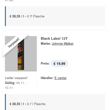
€ 28,55 / l -
0.7l Flasche
Black Label 12Y
Verpasst!
Marke:
Johnnie Walker
Preis:
€ 19,99
Leider verpasst!
Händler:
E center
Gültig:
04.11. -
10.11.
€ 28,55 / l -
0.7 l Flasche