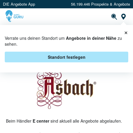
DIE Angebote App
56.199.446 Prospekte & Angebote
St
×
PROSPEKTE
ANGEBOTE
CASHBACK
Verrate uns deinen Standort um
Angebote in deiner Nähe
zu
sehen.
ASBACH BEI E CENTER -
ANGEBOTE & AKTIONEN
Standort festlegen
Beim Händler
E center
sind aktuell alle Angebote abgelaufen.