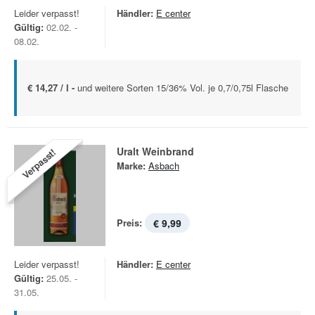
Leider verpasst!
Händler:
E center
Gültig:
02.02. -
08.02.
€ 14,27 / l -
und weitere Sorten 15/36% Vol. je 0,7/0,75l Flasche
Uralt Weinbrand
Verpasst!
Marke:
Asbach
Preis:
€ 9,99
Leider verpasst!
Händler:
E center
Gültig:
25.05. -
31.05.