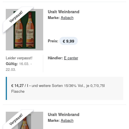
Uralt Weinbrand
Verpasst!
Marke:
Asbach
Preis:
€ 9,99
Leider verpasst!
Händler:
E center
Gültig:
16.03. -
22.03.
€ 14,27 / l -
und weitere Sorten 15/36% Vol., je 0,7/0,75l
Flasche
Uralt Weinbrand
Verpasst!
Marke:
Asbach