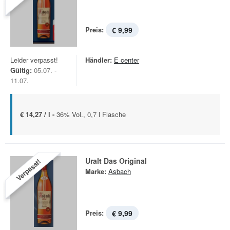
Preis:
€ 9,99
Leider verpasst!
Händler:
E center
Gültig:
05.07. -
11.07.
€ 14,27 / l -
36% Vol., 0,7 l Flasche
Uralt Das Original
Verpasst!
Marke:
Asbach
Preis:
€ 9,99