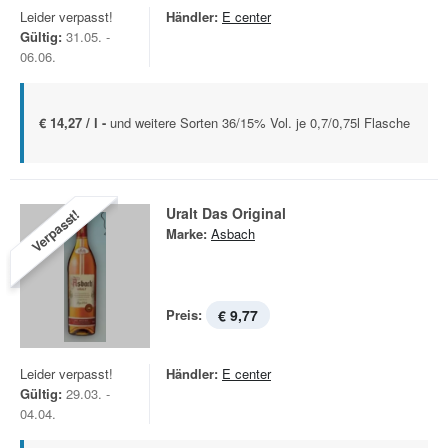
Leider verpasst!
Händler:
E center
Gültig:
31.05. -
06.06.
€ 14,27 / l -
und weitere Sorten 36/15% Vol. je 0,7/0,75l Flasche
Uralt Das Original
Verpasst!
Marke:
Asbach
Preis:
€ 9,77
Leider verpasst!
Händler:
E center
Gültig:
29.03. -
04.04.