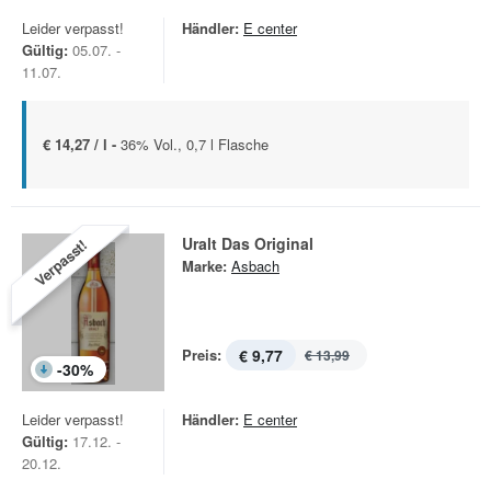
Leider verpasst!
Händler:
E center
Gültig:
05.07. -
11.07.
€ 14,27 / l -
36% Vol., 0,7 l Flasche
Uralt Das Original
Verpasst!
Marke:
Asbach
Preis:
€ 9,77
€ 13,99
-
30
%
Leider verpasst!
Händler:
E center
Gültig:
17.12. -
20.12.