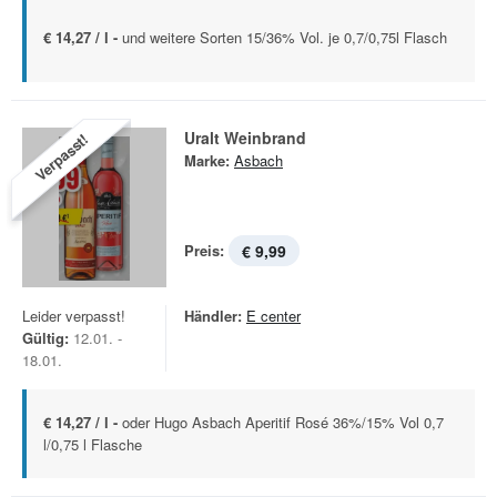
€ 14,27 / l -
und weitere Sorten 15/36% Vol. je 0,7/0,75l Flasch
Uralt Weinbrand
Verpasst!
Marke:
Asbach
Preis:
€ 9,99
Leider verpasst!
Händler:
E center
Gültig:
12.01. -
18.01.
€ 14,27 / l -
oder Hugo Asbach Aperitif Rosé 36%/15% Vol 0,7
l/0,75 l Flasche