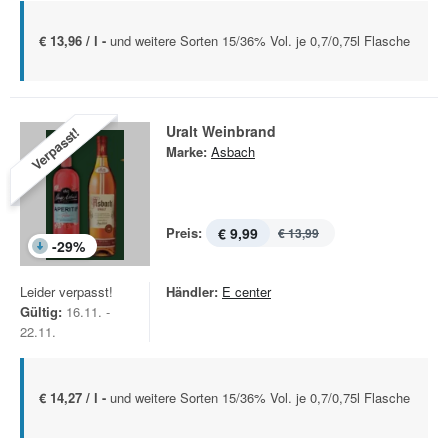
€ 13,96 / l -
und weitere Sorten 15/36% Vol. je 0,7/0,75l Flasche
Uralt Weinbrand
Verpasst!
Marke:
Asbach
Preis:
€ 9,99
€ 13,99
-
29
%
Leider verpasst!
Händler:
E center
Gültig:
16.11. -
22.11.
€ 14,27 / l -
und weitere Sorten 15/36% Vol. je 0,7/0,75l Flasche