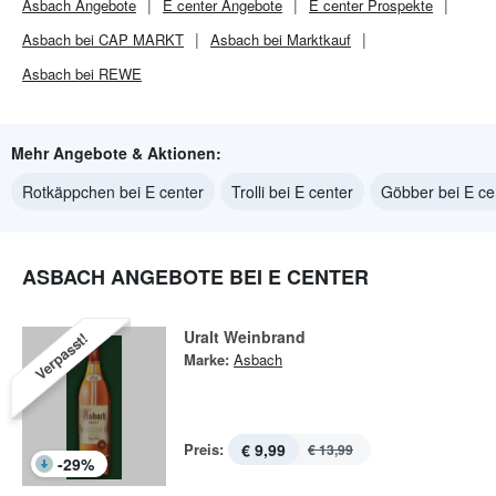
Asbach
Angebote
E center
Angebote
E center
Prospekte
Asbach bei CAP MARKT
Asbach bei Marktkauf
Asbach bei REWE
Mehr Angebote & Aktionen:
Rotkäppchen bei E center
Trolli bei E center
Göbber bei E ce
ASBACH ANGEBOTE BEI E CENTER
Uralt Weinbrand
Verpasst!
Marke:
Asbach
Preis:
€ 9,99
€ 13,99
-
29
%