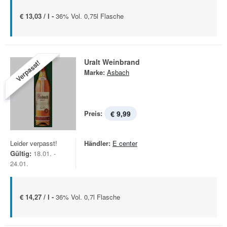
€ 13,03 / l -
36% Vol. 0,75l Flasche
Uralt Weinbrand
Verpasst!
Marke:
Asbach
Preis:
€ 9,99
Leider verpasst!
Händler:
E center
Gültig:
18.01. -
24.01.
€ 14,27 / l -
36% Vol. 0,7l Flasche