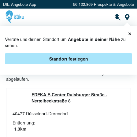
DIE Angebote App
56.122.869 Prospekte & Angebote
St
×
PROSPEKTE
ANGEBOTE
CASHBACK
Verrate uns deinen Standort um
Angebote in deiner Nähe
zu
sehen.
KEKSE ANGEBOTE & AKTIONEN
BEI E CENTER
Standort festlegen
Beim Händler
E center
sind aktuell alle Kekse-Angebote
abgelaufen.
EDEKA E-Center Duisburger Straße
-
Nettelbeckstraße 8
40477
Düsseldorf-Derendorf
Entfernung:
1.3
km