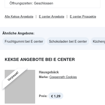
Öffnungszeiten:
Geschlossen
Alle
Kekse
Angebote
E center
Angebote
E center
Prospekte
Ähnliche Angebote:
Fruchtgummi bei E center
Schokoladen bei E center
Kücheng
KEKSE ANGEBOTE BEI E CENTER
Hausgebäck
Verpasst!
Marke:
Coppenrath Cookies
Preis:
€ 1,29