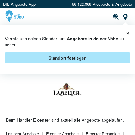
DIE Angebote App
56.122.869 Prospekte & Angebote
St
×
PROSPEKTE
ANGEBOTE
CASHBACK
Verrate uns deinen Standort um
Angebote in deiner Nähe
zu
sehen.
LAMBERTI BEI E CENTER -
ANGEBOTE & AKTIONEN
Standort festlegen
Beim Händler
E center
sind aktuell alle Angebote abgelaufen.
Lamberti
Angebote
E center
Angebote
E center
Prospekte