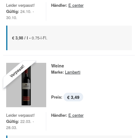
Leider verpasst!
Händler:
E center
Gültig:
24.10. -
30.10.
€ 3,98 / l -
0.75-l-Fl.
Weine
Verpasst!
Marke:
Lamberti
Preis:
€ 3,49
Leider verpasst!
Händler:
E center
Gültig:
22.03. -
28.03.