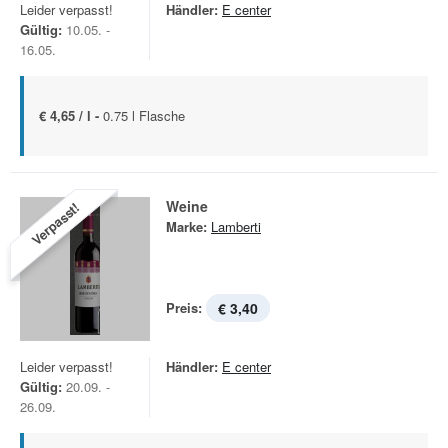
Leider verpasst!
Händler:
E center
Gültig:
10.05. -
16.05.
€ 4,65 / l -
0.75 l Flasche
Weine
Verpasst!
Marke:
Lamberti
Preis:
€ 3,40
Leider verpasst!
Händler:
E center
Gültig:
20.09. -
26.09.