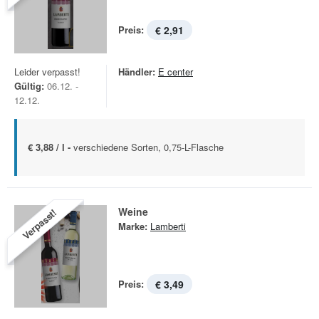
Preis:
€ 2,91
Leider verpasst!
Händler:
E center
Gültig:
06.12. -
12.12.
€ 3,88 / l -
verschiedene Sorten, 0,75-L-Flasche
Weine
Verpasst!
Marke:
Lamberti
Preis:
€ 3,49