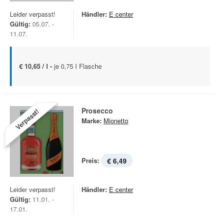
Leider verpasst!
Händler:
E center
Gültig:
05.07. -
11.07.
€ 10,65 / l -
je 0,75 I Flasche
Prosecco
Verpasst!
Marke:
Mionetto
Preis:
€ 6,49
Leider verpasst!
Händler:
E center
Gültig:
11.01. -
17.01.