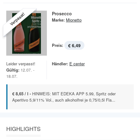
Prosecco
Verpasst!
Marke:
Mionetto
Preis:
€ 6,49
Leider verpasst!
Händler:
E center
Gültig:
12.07. -
18.07.
€ 8,65 / l -
HINWEIS: MIT EDEKA APP 5.99, Spritz oder
Aperitivo 5,9/11% Vol., auch alkoholfrei je 0,75/0,5l Fla...
HIGHLIGHTS