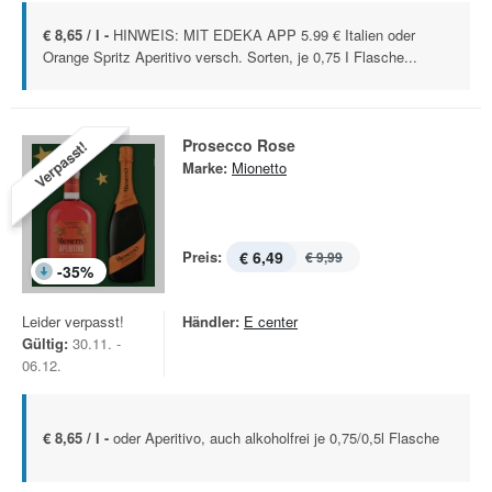
€ 8,65 / l -
HINWEIS: MIT EDEKA APP 5.99 € Italien oder
Orange Spritz Aperitivo versch. Sorten, je 0,75 I Flasche...
Prosecco Rose
Verpasst!
Marke:
Mionetto
Preis:
€ 6,49
€ 9,99
-
35
%
Leider verpasst!
Händler:
E center
Gültig:
30.11. -
06.12.
€ 8,65 / l -
oder Aperitivo, auch alkoholfrei je 0,75/0,5l Flasche