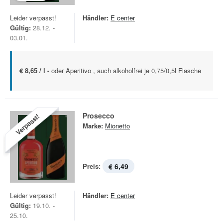
Leider verpasst!
Händler:
E center
Gültig:
28.12. -
03.01.
€ 8,65 / l -
oder Aperitivo , auch alkoholfrei je 0,75/0,5l Flasche
Prosecco
Verpasst!
Marke:
Mionetto
Preis:
€ 6,49
Leider verpasst!
Händler:
E center
Gültig:
19.10. -
25.10.