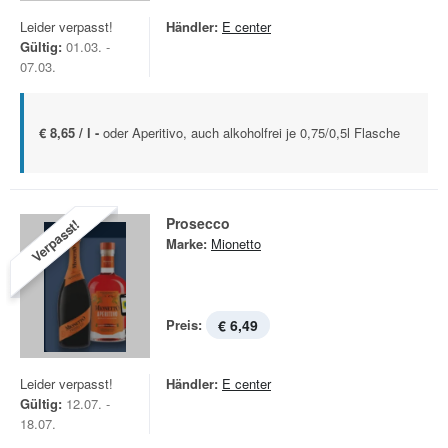
Leider verpasst!
Händler:
E center
Gültig:
01.03. -
07.03.
€ 8,65 / l -
oder Aperitivo, auch alkoholfrei je 0,75/0,5l Flasche
Prosecco
Verpasst!
Marke:
Mionetto
Preis:
€ 6,49
Leider verpasst!
Händler:
E center
Gültig:
12.07. -
18.07.