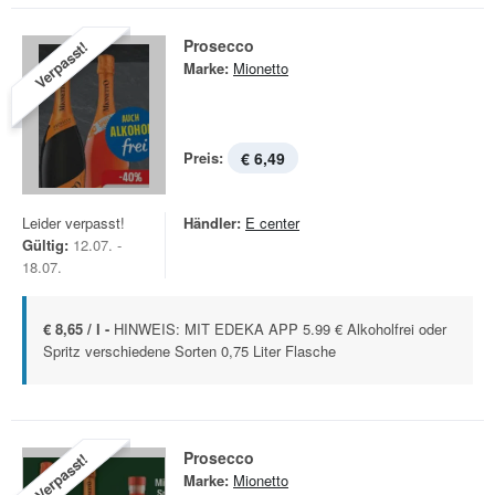
Prosecco
Verpasst!
Marke:
Mionetto
Preis:
€ 6,49
Leider verpasst!
Händler:
E center
Gültig:
12.07. -
18.07.
€ 8,65 / l -
HINWEIS: MIT EDEKA APP 5.99 € Alkoholfrei oder
Spritz verschiedene Sorten 0,75 Liter Flasche
Prosecco
Verpasst!
Marke:
Mionetto