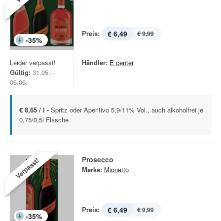
Preis:
€ 6,49
€ 9,99
-
35
%
Leider verpasst!
Händler:
E center
Gültig:
31.05. -
06.06.
€ 8,65 / l -
Spritz oder Aperitivo 5,9/11% Vol., auch alkoholfrei je
0,75/0,5l Flasche
Prosecco
Verpasst!
Marke:
Mionetto
Preis:
€ 6,49
€ 9,99
-
35
%