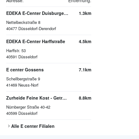
Adresse:
Entfernung:
EDEKA E-Center Duisburger Straße
1.3km
Nettelbeckstraße 8
40477
Düsseldorf-Derendorf
EDEKA E-Center Harffstraße
4.5km
Harffstr. 53
40591
Düsseldorf
E center Gossens
7.1km
Schellbergstraße 9
41469
Neuss-Norf
Zurheide Feine Kost - Getränkemarkt
8.8km
Nürnberger Straße 40-42
40599
Düsseldorf
Alle
E center
Filialen