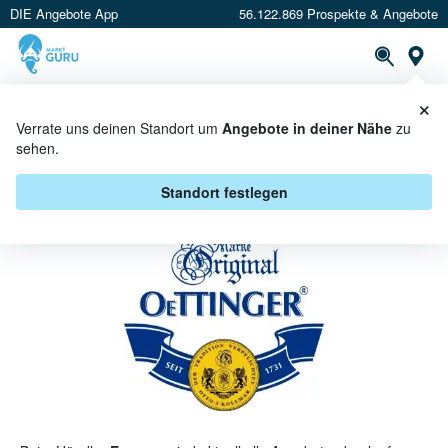
DIE Angebote App
56.122.869 Prospekte & Angebote
St
×
PROSPEKTE
ANGEBOTE
CASHBACK
Verrate uns deinen Standort um
Angebote in deiner Nähe
zu
sehen.
OETTINGER BEI E CENTER -
ANGEBOTE & AKTIONEN
Standort festlegen