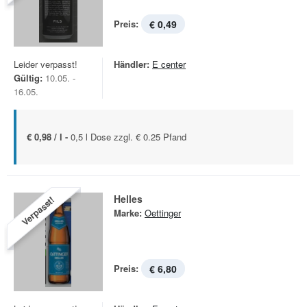
Preis:
€ 0,49
Leider verpasst!
Händler:
E center
Gültig:
10.05. -
16.05.
€ 0,98 / l -
0,5 l Dose zzgl. € 0.25 Pfand
Helles
Verpasst!
Marke:
Oettinger
Preis:
€ 6,80