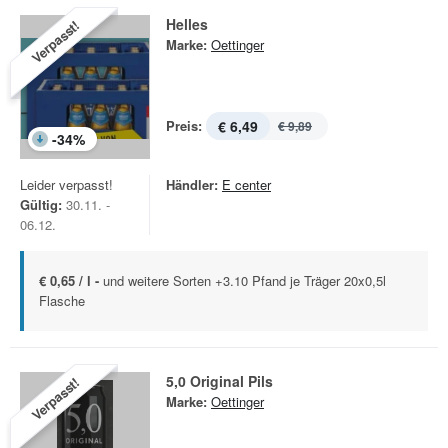
Helles
Verpasst!
Marke:
Oettinger
Preis:
€ 6,49
€ 9,89
-
34
%
Leider verpasst!
Händler:
E center
Gültig:
30.11. -
06.12.
€ 0,65 / l -
und weitere Sorten +3.10 Pfand je Träger 20x0,5l
Flasche
5,0 Original Pils
Verpasst!
Marke:
Oettinger