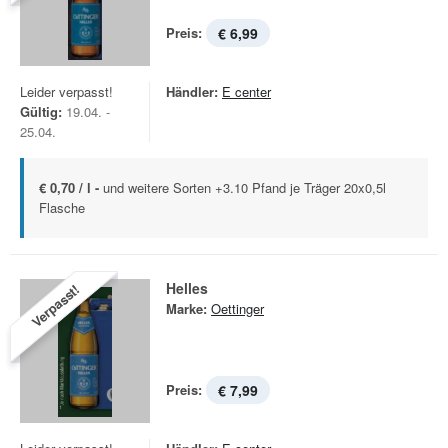
Preis:
€ 6,99
Leider verpasst!
Händler:
E center
Gültig:
19.04. -
25.04.
€ 0,70 / l -
und weitere Sorten +3.10 Pfand je Träger 20x0,5l
Flasche
Helles
Verpasst!
Marke:
Oettinger
Preis:
€ 7,99