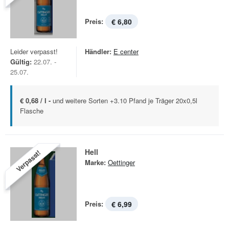
Preis:
€ 6,80
Leider verpasst!
Händler:
E center
Gültig:
22.07. -
25.07.
€ 0,68 / l -
und weitere Sorten +3.10 Pfand je Träger 20x0,5l
Flasche
Hell
Verpasst!
Marke:
Oettinger
Preis:
€ 6,99