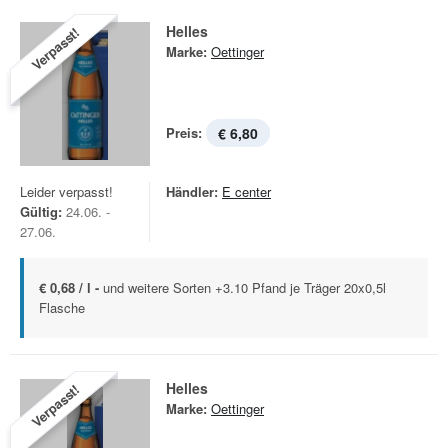
Helles
Verpasst!
Marke:
Oettinger
Preis:
€ 6,80
Leider verpasst!
Händler:
E center
Gültig:
24.06. -
27.06.
€ 0,68 / l -
und weitere Sorten +3.10 Pfand je Träger 20x0,5l
Flasche
Helles
Verpasst!
Marke:
Oettinger