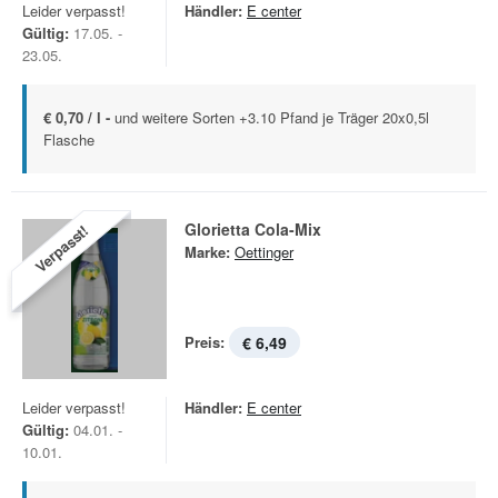
Leider verpasst!
Händler:
E center
Gültig:
17.05. -
23.05.
€ 0,70 / l -
und weitere Sorten +3.10 Pfand je Träger 20x0,5l
Flasche
Glorietta Cola-Mix
Verpasst!
Marke:
Oettinger
Preis:
€ 6,49
Leider verpasst!
Händler:
E center
Gültig:
04.01. -
10.01.