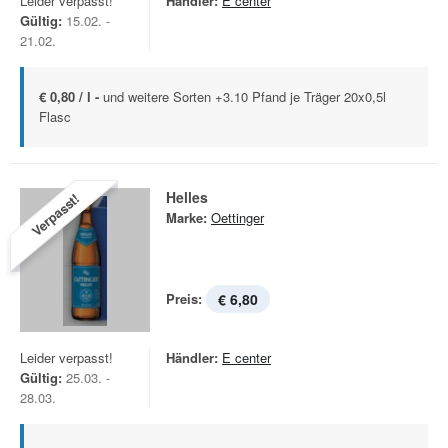
Leider verpasst!
Händler:
E center
Gültig:
15.02. -
21.02.
€ 0,80 / l -
und weitere Sorten +3.10 Pfand je Träger 20x0,5l
Flasc
Helles
Verpasst!
Marke:
Oettinger
Preis:
€ 6,80
Leider verpasst!
Händler:
E center
Gültig:
25.03. -
28.03.