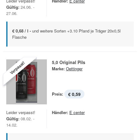
Leider verpasst!
Händler:
E center
Gültig:
24.06. -
27.06.
€ 0,68 / l -
und weitere Sorten +3.10 Pfand je Träger 20x0,5l
Flasche
5,0 Original Pils
Verpasst!
Marke:
Oettinger
Preis:
€ 0,59
Leider verpasst!
Händler:
E center
Gültig:
08.02. -
14.02.