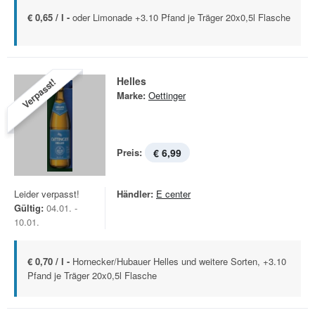
€ 0,65 / l -
oder Limonade +3.10 Pfand je Träger 20x0,5l Flasche
Helles
Verpasst!
Marke:
Oettinger
Preis:
€ 6,99
Leider verpasst!
Händler:
E center
Gültig:
04.01. -
10.01.
€ 0,70 / l -
Hornecker/Hubauer Helles und weitere Sorten, +3.10
Pfand je Träger 20x0,5l Flasche