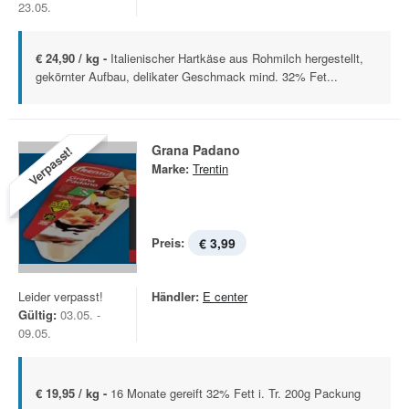
23.05.
€ 24,90 / kg -
Italienischer Hartkäse aus Rohmilch hergestellt,
gekörnter Aufbau, delikater Geschmack mind. 32% Fet...
Grana Padano
Verpasst!
Marke:
Trentin
Preis:
€ 3,99
Leider verpasst!
Händler:
E center
Gültig:
03.05. -
09.05.
€ 19,95 / kg -
16 Monate gereift 32% Fett i. Tr. 200g Packung