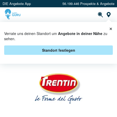
DIE Angebote App
56.199.446 Prospekte & Angebote
St
×
PROSPEKTE
ANGEBOTE
CASHBACK
Verrate uns deinen Standort um
Angebote in deiner Nähe
zu
sehen.
TRENTIN BEI E CENTER -
ANGEBOTE & AKTIONEN
Standort festlegen