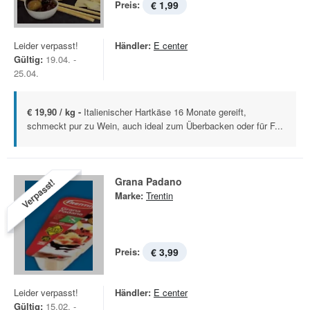
Preis:
€ 1,99
Leider verpasst!
Händler:
E center
Gültig:
19.04. -
25.04.
€ 19,90 / kg -
Italienischer Hartkäse 16 Monate gereift,
schmeckt pur zu Wein, auch ideal zum Überbacken oder für F...
Grana Padano
Verpasst!
Marke:
Trentin
Preis:
€ 3,99
Leider verpasst!
Händler:
E center
Gültig:
15.02. -