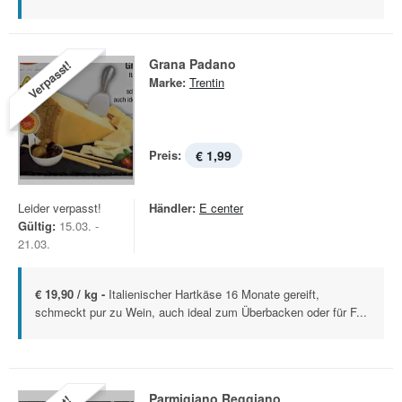
Grana Padano
Verpasst!
Marke:
Trentin
Preis:
€ 1,99
Leider verpasst!
Händler:
E center
Gültig:
15.03. -
21.03.
€ 19,90 / kg -
Italienischer Hartkäse 16 Monate gereift,
schmeckt pur zu Wein, auch ideal zum Überbacken oder für F...
Parmigiano Reggiano