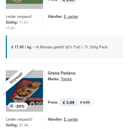
Leider verpasst!
Händler:
E center
Gültig:
11.01. -
17.01.
€ 17,45 / kg -
16 Monate gereift 32% Fett i. Tr. 200g Pack
Grana Padano
Verpasst!
Marke:
Trentin
Preis:
€ 3,99
€ 4,99
-
20
%
Leider verpasst!
Händler:
E center
Gültig:
07.06. -