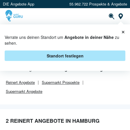
DIE Angebote App
55.962.722 Prospekte & Angebote
Or
×
PROSPEKTE
ANGEBOTE
CASHBACK
Verrate uns deinen Standort um
Angebote in deiner Nähe
zu
sehen.
REINERT ANGEBOTE IN
HAMBURG
Standort festlegen
Von
Reinert
gibt es aktuell
2 Angebote in Hamburg
.
Reinert
Angebote
Supermarkt
Prospekte
Supermarkt
Angebote
2 REINERT ANGEBOTE IN HAMBURG