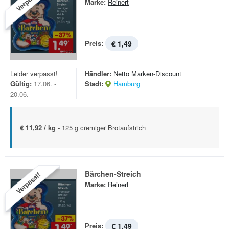
Verpasst!
Marke:
Reinert
Preis:
€ 1,49
Leider verpasst!
Händler:
Netto Marken-Discount
Gültig:
17.06. -
Stadt:
Hamburg
20.06.
€ 11,92 / kg -
125 g cremiger Brotaufstrich
Bärchen-Streich
Verpasst!
Marke:
Reinert
Preis:
€ 1,49