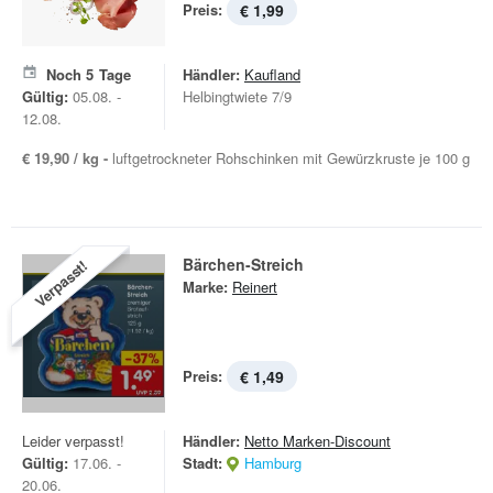
Preis:
€ 1,99
Noch
5
Tage
Händler:
Kaufland
Gültig:
05.08. -
Helbingtwiete 7/9
12.08.
€ 19,90 / kg -
luftgetrockneter Rohschinken mit Gewürzkruste je 100 g
Bärchen-Streich
Verpasst!
Marke:
Reinert
Preis:
€ 1,49
Leider verpasst!
Händler:
Netto Marken-Discount
Gültig:
17.06. -
Stadt:
Hamburg
20.06.