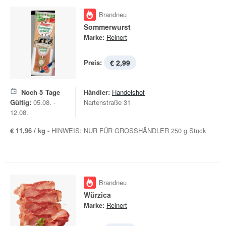
Brandneu
Sommerwurst
Marke:
Reinert
Preis:
€ 2,99
Noch
5
Tage
Händler:
Handelshof
Gültig:
05.08. -
Nartenstraße 31
12.08.
€ 11,96 / kg -
HINWEIS: NUR FÜR GROSSHÄNDLER 250 g Stück
Brandneu
Würzica
Marke:
Reinert