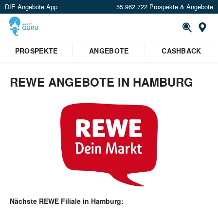
DIE Angebote App
55.962.722 Prospekte & Angebote
Or
PROSPEKTE
ANGEBOTE
CASHBACK
REWE ANGEBOTE IN HAMBURG
Nächste
REWE
Filiale in
Hamburg
: