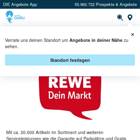
DIE Angebote App
55.962.722 Prospekte & Angebote
St
×
PROSPEKTE
ANGEBOTE
CASHBACK
Verrate uns deinen Standort um
Angebote in deiner Nähe
zu
sehen.
REWE CENTER PROSPEKT
Standort festlegen
Mit ca. 20.000 Artikeln im Sortiment und weiteren
Serviceleistungen wie die Garantie auf Parkplätze und Gratis