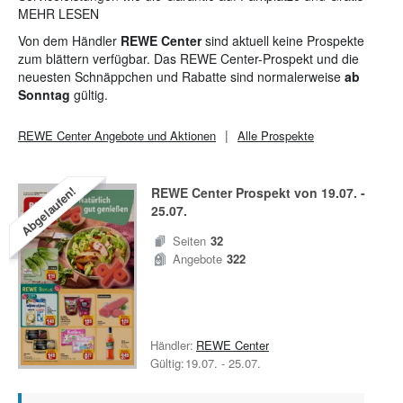
Wlan gehört das Rewe Center zu den
MEHR LESEN
Supermärkten
die
Stadtnah erreichbar sind.
Von dem Händler
REWE Center
sind aktuell keine Prospekte
zum blättern verfügbar. Das REWE Center-Prospekt und die
neuesten Schnäppchen und Rabatte sind normalerweise
ab
Sonntag
gültig.
REWE Center
Angebote und Aktionen
Alle Prospekte
Abgelaufen!
REWE Center
Prospekt von
19.07.
-
25.07.
Seiten
32
Angebote
322
Händler:
REWE Center
Gültig:
19.07.
-
25.07.