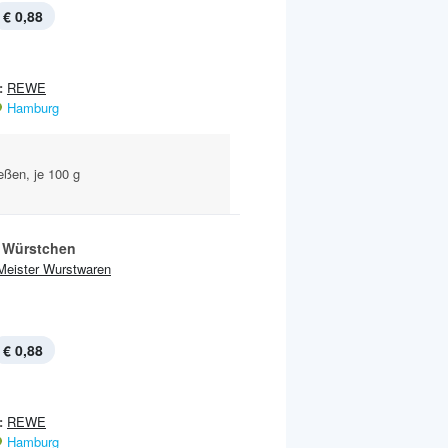
€ 0,88
:
REWE
Hamburg
eßen, je 100 g
 Würstchen
Meister Wurstwaren
€ 0,88
:
REWE
Hamburg