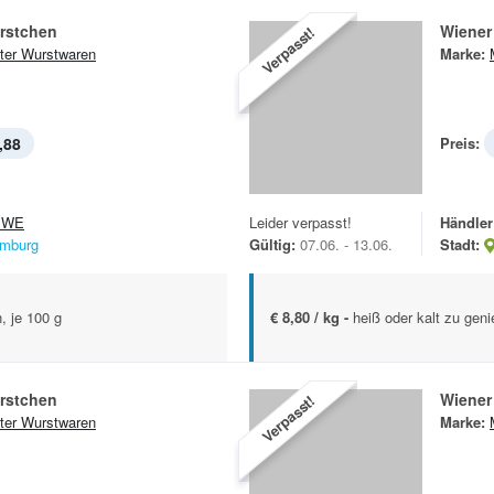
rstchen
Wiener
Verpasst!
ter Wurstwaren
Marke:
,88
Preis:
EWE
Leider verpasst!
Händler
mburg
Gültig:
07.06. - 13.06.
Stadt:
, je 100 g
€ 8,80 / kg -
heiß oder kalt zu geni
rstchen
Wiener
Verpasst!
ter Wurstwaren
Marke: