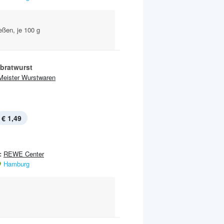
eßen, je 100 g
bratwurst
Meister Wurstwaren
€ 1,49
:
REWE Center
Hamburg