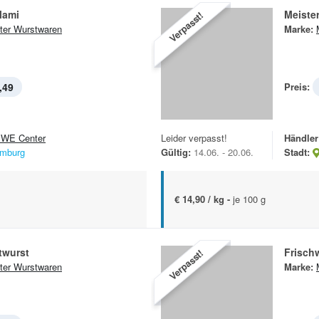
lami
Meiste
Verpasst!
ter Wurstwaren
Marke:
,49
Preis:
WE Center
Leider verpasst!
Händler
mburg
Gültig:
14.06. - 20.06.
Stadt:
€ 14,90 / kg -
je 100 g
twurst
Frisch
Verpasst!
ter Wurstwaren
Marke: