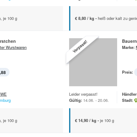
, je 100 g
€ 8,80 / kg -
heiß oder kalt zu geni
rstchen
Bauern
Verpasst!
ter Wurstwaren
Marke:
,88
Preis:
EWE
Leider verpasst!
Händler
mburg
Gültig:
14.06. - 20.06.
Stadt:
, je 100 g
€ 14,90 / kg -
je 100 g