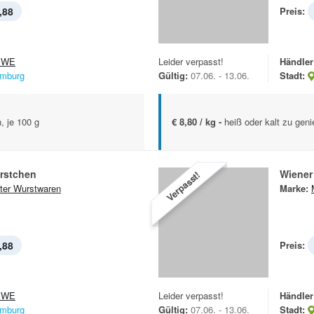
,88
Preis:
EWE
Leider verpasst!
Händler
mburg
Gültig:
07.06. - 13.06.
Stadt:
, je 100 g
€ 8,80 / kg -
heiß oder kalt zu geni
rstchen
Wiener
Verpasst!
ter Wurstwaren
Marke:
,88
Preis:
EWE
Leider verpasst!
Händler
mburg
Gültig:
07.06. - 13.06.
Stadt: