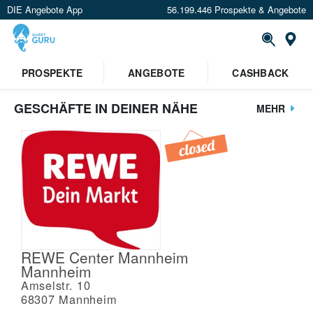
DIE Angebote App
56.199.446 Prospekte & Angebote
St
PROSPEKTE
ANGEBOTE
CASHBACK
GESCHÄFTE IN DEINER NÄHE
MEHR
REWE Center Mannheim
Mannheim
Amselstr. 10
68307
Mannheim