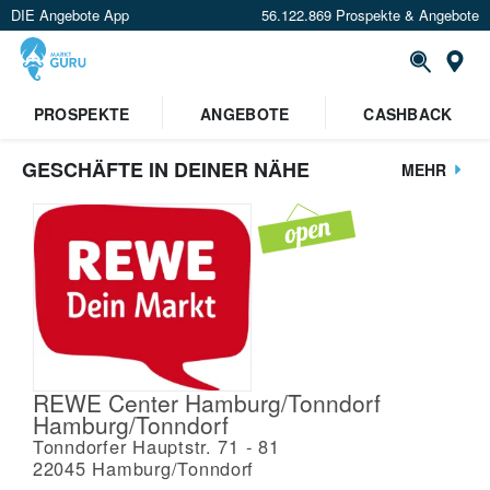
DIE Angebote App
56.122.869 Prospekte & Angebote
St
PROSPEKTE
ANGEBOTE
CASHBACK
GESCHÄFTE IN DEINER NÄHE
MEHR
REWE Center Hamburg/Tonndorf
Hamburg/Tonndorf
Tonndorfer Hauptstr. 71 - 81
22045
Hamburg/Tonndorf