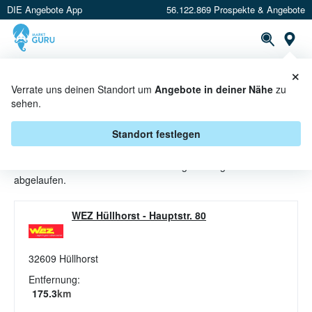
DIE Angebote App
56.122.869 Prospekte & Angebote
St
×
PROSPEKTE
ANGEBOTE
CASHBACK
Verrate uns deinen Standort um
Angebote in deiner Nähe
zu
sehen.
JOGHURT ANGEBOTE &
AKTIONEN BEI WEZ
Standort festlegen
Beim Händler
WEZ
sind aktuell alle Joghurt-Angebote
abgelaufen.
WEZ Hüllhorst
-
Hauptstr. 80
32609
Hüllhorst
Entfernung:
175.3
km