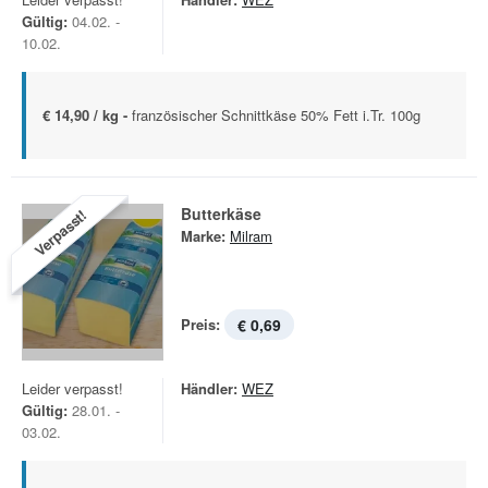
Gültig:
04.02. -
10.02.
€ 14,90 / kg -
französischer Schnittkäse 50% Fett i.Tr. 100g
Butterkäse
Verpasst!
Marke:
Milram
Preis:
€ 0,69
Leider verpasst!
Händler:
WEZ
Gültig:
28.01. -
03.02.