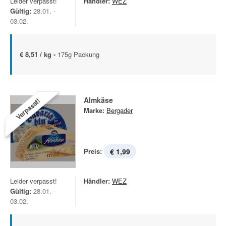
Leider verpasst!
Händler:
WEZ
Gültig:
28.01. -
03.02.
€ 8,51 / kg -
175g Packung
Almkäse
Verpasst!
Marke:
Bergader
Preis:
€ 1,99
Leider verpasst!
Händler:
WEZ
Gültig:
28.01. -
03.02.