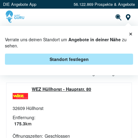
DIE Angebote App
56.122.869 Prospekte & Angebote
St
×
PROSPEKTE
ANGEBOTE
CASHBACK
Verrate uns deinen Standort um
Angebote in deiner Nähe
zu
sehen.
KÄSE ANGEBOTE & AKTIONEN
BEI WEZ
Standort festlegen
Beim Händler
WEZ
sind aktuell alle Käse-Angebote abgelaufen.
WEZ Hüllhorst
-
Hauptstr. 80
32609
Hüllhorst
Entfernung:
175.3
km
Öffnungszeiten:
Geschlossen