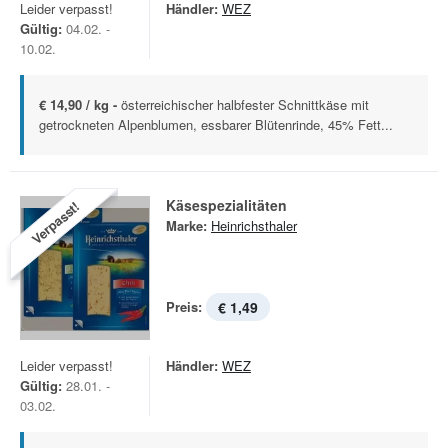
Leider verpasst!
Händler:
WEZ
Gültig:
04.02. -
10.02.
€ 14,90 / kg -
österreichischer halbfester Schnittkäse mit
getrockneten Alpenblumen, essbarer Blütenrinde, 45% Fett...
Käsespezialitäten
Verpasst!
Marke:
Heinrichsthaler
Preis:
€ 1,49
Leider verpasst!
Händler:
WEZ
Gültig:
28.01. -
03.02.