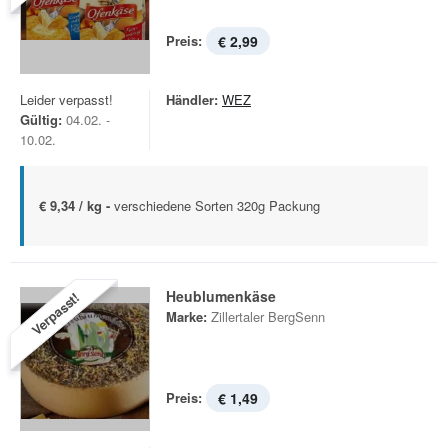
Preis:
€ 2,99
Leider verpasst!
Händler:
WEZ
Gültig:
04.02. -
10.02.
€ 9,34 / kg -
verschiedene Sorten 320g Packung
Heublumenkäse
Verpasst!
Marke:
Zillertaler BergSenn
Preis:
€ 1,49