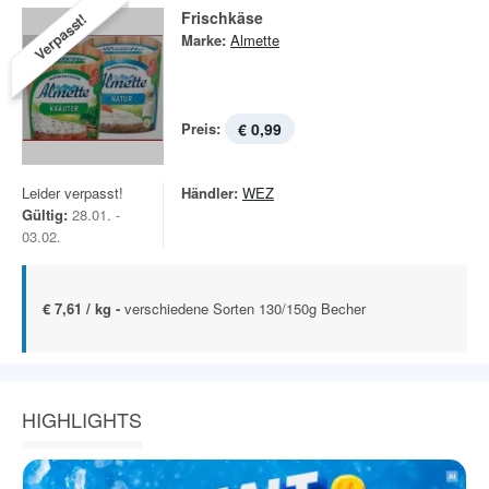
Frischkäse
Verpasst!
Marke:
Almette
Preis:
€ 0,99
Leider verpasst!
Händler:
WEZ
Gültig:
28.01. -
03.02.
€ 7,61 / kg -
verschiedene Sorten 130/150g Becher
HIGHLIGHTS