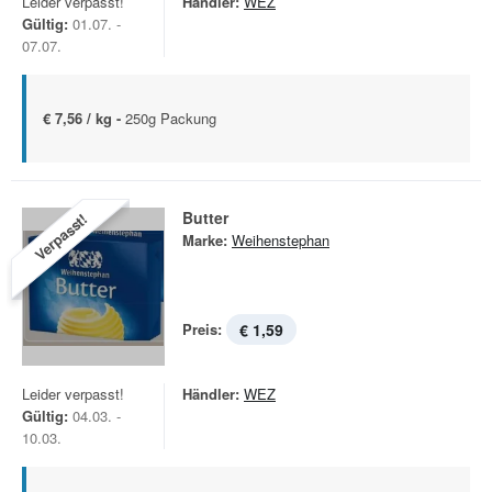
Leider verpasst!
Händler:
WEZ
Gültig:
01.07. -
07.07.
€ 7,56 / kg -
250g Packung
Butter
Verpasst!
Marke:
Weihenstephan
Preis:
€ 1,59
Leider verpasst!
Händler:
WEZ
Gültig:
04.03. -
10.03.