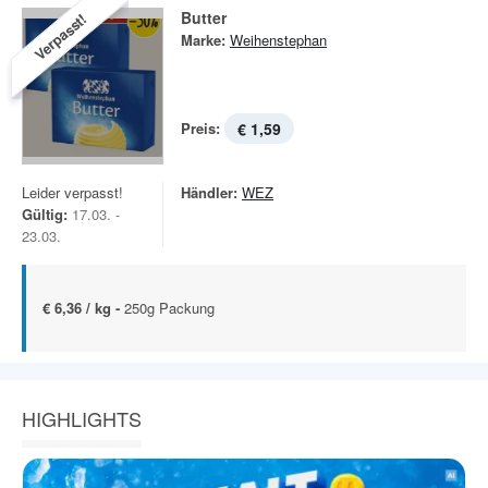
Butter
Verpasst!
Marke:
Weihenstephan
Preis:
€ 1,59
Leider verpasst!
Händler:
WEZ
Gültig:
17.03. -
23.03.
€ 6,36 / kg -
250g Packung
HIGHLIGHTS