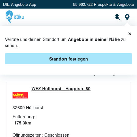
DIE Angebote App
55.962.722 Prospekte & Angebote
St
×
PROSPEKTE
ANGEBOTE
CASHBACK
Verrate uns deinen Standort um
Angebote in deiner Nähe
zu
sehen.
BUTTER ANGEBOTE & AKTIONEN
BEI WEZ
Standort festlegen
Beim Händler
WEZ
sind aktuell alle Butter-Angebote abgelaufen.
WEZ Hüllhorst
-
Hauptstr. 80
32609
Hüllhorst
Entfernung:
175.3
km
Öffnungszeiten:
Geschlossen