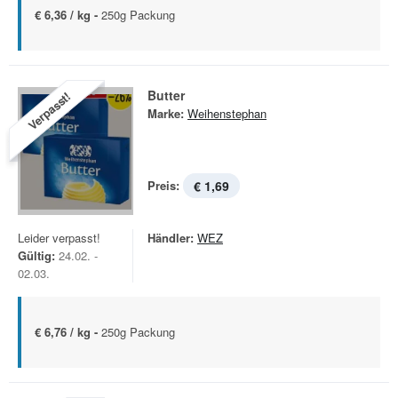
€ 6,36 / kg -
250g Packung
Butter
Verpasst!
Marke:
Weihenstephan
Preis:
€ 1,69
Leider verpasst!
Händler:
WEZ
Gültig:
24.02. -
02.03.
€ 6,76 / kg -
250g Packung