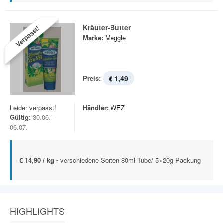
Kräuter-Butter
Verpasst!
Marke:
Meggle
Preis:
€ 1,49
Leider verpasst!
Händler:
WEZ
Gültig:
30.06. -
06.07.
€ 14,90 / kg -
verschiedene Sorten 80ml Tube/ 5×20g Packung
HIGHLIGHTS