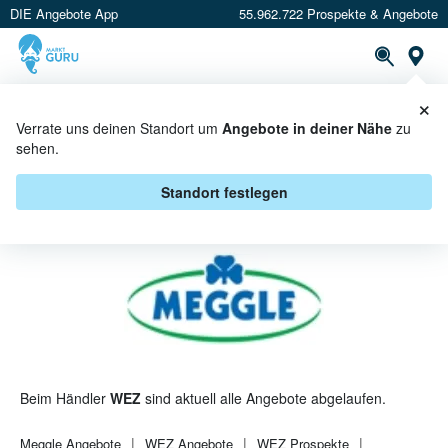
DIE Angebote App
55.962.722 Prospekte & Angebote
St
×
PROSPEKTE
ANGEBOTE
CASHBACK
Verrate uns deinen Standort um
Angebote in deiner Nähe
zu
sehen.
MEGGLE BEI WEZ - ANGEBOTE &
AKTIONEN
Standort festlegen
Beim Händler
WEZ
sind aktuell alle Angebote abgelaufen.
Meggle
Angebote
WEZ
Angebote
WEZ
Prospekte