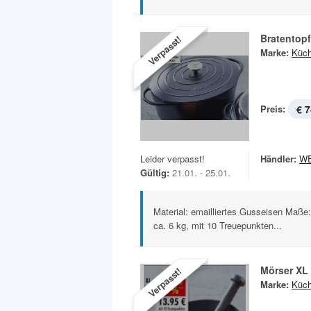
Bratentop
Verpasst!
Marke:
Küch
Preis:
€ 7
Leider verpasst!
Händler:
W
Gültig:
21.01. - 25.01.
Material: emailliertes Gusseisen Maße: 
ca. 6 kg, mit 10 Treuepunkten...
Mörser XL
Verpasst!
Marke:
Küch