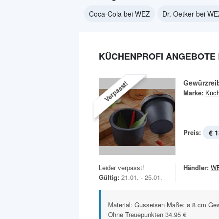
Coca-Cola bei WEZ
Dr. Oetker bei W
KÜCHENPROFI ANGEBOTE 
Gewürzrei
Verpasst!
Marke:
Küch
Preis:
€ 1
Leider verpasst!
Händler:
W
Gültig:
21.01. - 25.01.
Material: Gusseisen Maße: ø 8 cm Gewi
Ohne Treuepunkten 34.95 €