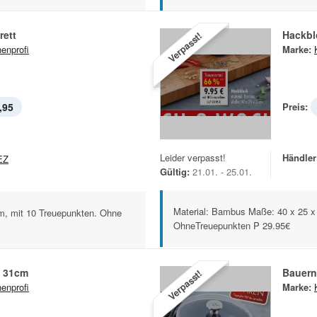
rett
Hackbl
Verpasst!
enprofi
Marke:
,95
Preis:
Leider verpasst!
Händler
EZ
Gültig:
21.01. - 25.01.
Material: Bambus Maße: 40 x 25 x
m, mit 10 Treuepunkten. Ohne
OhneTreuepunkten P 29.95€
f 31cm
Bauern
Verpasst!
enprofi
Marke: