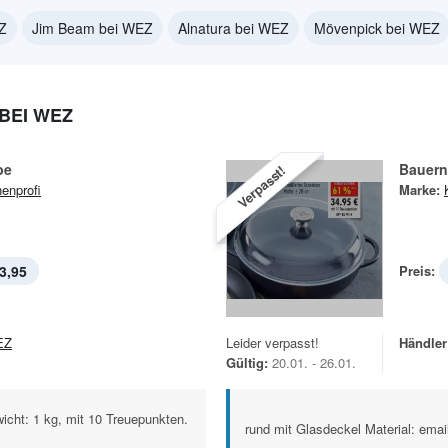
EZ
Jim Beam bei WEZ
Alnatura bei WEZ
Mövenpick bei WEZ
BEI WEZ
be
Bauern
Verpasst!
enprofi
Marke:
3,95
Preis:
EZ
Leider verpasst!
Händler
Gültig:
20.01. - 26.01.
cht: 1 kg, mit 10 Treuepunkten.
rund mit Glasdeckel Material: ema