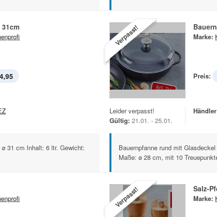
f 31cm
Bauern
Verpasst!
enprofi
Marke:
4,95
Preis:
EZ
Leider verpasst!
Händler
Gültig:
21.01. - 25.01.
ø 31 cm Inhalt: 6 ltr. Gewicht:
Bauernpfanne rund mit Glasdeckel 
Maße: ø 28 cm, mit 10 Treuepunkte
Salz-Pf
Verpasst!
enprofi
Marke: