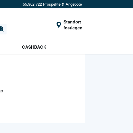
55.962.722 Prospekte & Angebote
Standort
festlegen
CASHBACK
us