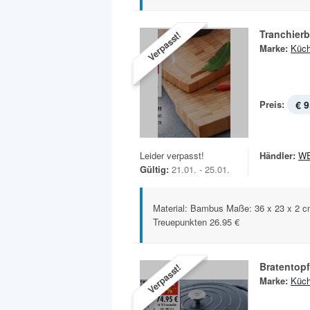
Tranchierb
Verpasst!
Marke:
Küch
Preis:
€ 9
Leider verpasst!
Händler:
W
Gültig:
21.01. - 25.01.
Material: Bambus Maße: 36 x 23 x 2 c
Treuepunkten 26.95 €
Bratentop
Verpasst!
Marke:
Küch