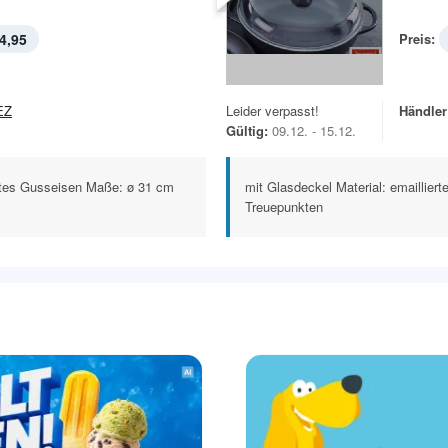
4,95
Preis:
EZ
Leider verpasst!
Händler
Gültig:
09.12. - 15.12.
ertes Gusseisen Maße: ø 31 cm
mit Glasdeckel Material: emaillie
Treuepunkten