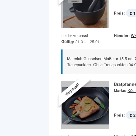
Preis:
€ 1
Leider verpasst!
Händler:
W
Gültig:
21.01. - 25.01.
Material: Gusseisen Maße: ø 15,5 cm G
Treuepunkten. Ohne Treuepunkten 34.
Bratpfann
Verpasst!
Marke:
Küch
Preis:
€ 2