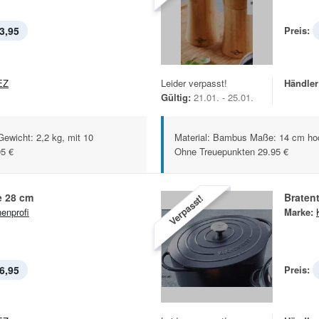
3,95
Preis:
EZ
Leider verpasst!
Händler
Gültig:
21.01. - 25.01.
ewicht: 2,2 kg, mit 10
Material: Bambus Maße: 14 cm hoc
95 €
Ohne Treuepunkten 29.95 €
e 28 cm
Braten
Verpasst!
enprofi
Marke:
6,95
Preis: