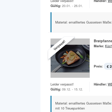
Leider verpasst!
Händler:
W
Gültig:
20.01. - 26.01.
Material: emailliertes Gusseisen Maße
Bratpfann
Verpasst!
Marke:
Küch
Preis:
€ 2
Leider verpasst!
Händler:
W
Gültig:
09.12. - 15.12.
Material: emailliertes Gusseisen Maße
mit 10 Treuepunkten