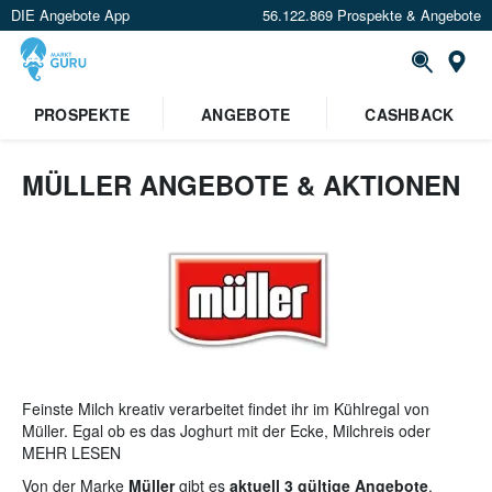
DIE Angebote App
56.122.869 Prospekte & Angebote
St
×
PROSPEKTE
ANGEBOTE
CASHBACK
Verrate uns deinen Standort um
Angebote in deiner Nähe
zu
sehen.
MÜLLER ANGEBOTE & AKTIONEN
Standort festlegen
Feinste Milch kreativ verarbeitet findet ihr im Kühlregal von
Müller. Egal ob es das Joghurt mit der Ecke, Milchreis oder
Müllermilch sein soll: hier werden eure Geschmacksnerven nicht
MEHR LESEN
enttäuscht.
Von der Marke
Müller
gibt es
aktuell 3 gültige Angebote
.