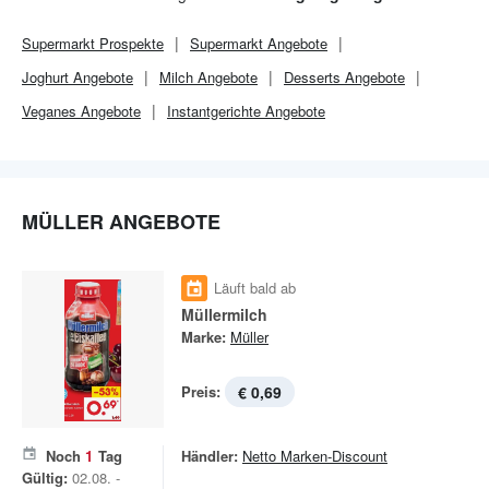
Supermarkt
Prospekte
Supermarkt
Angebote
Joghurt Angebote
Milch Angebote
Desserts Angebote
Veganes Angebote
Instantgerichte Angebote
MÜLLER ANGEBOTE
Läuft bald ab
Müllermilch
Marke:
Müller
Preis:
€ 0,69
Noch
1
Tag
Händler:
Netto Marken-Discount
Gültig:
02.08. -