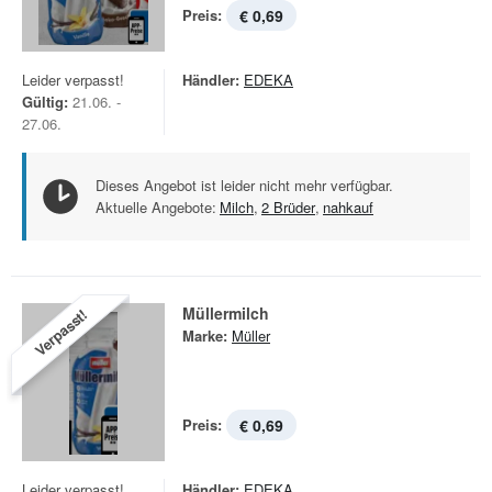
Preis:
€ 0,69
Leider verpasst!
Händler:
EDEKA
Gültig:
21.06. -
27.06.
Dieses Angebot ist leider nicht mehr verfügbar.
Aktuelle Angebote:
Milch
,
2 Brüder
,
nahkauf
Müllermilch
Verpasst!
Marke:
Müller
Preis:
€ 0,69
Leider verpasst!
Händler:
EDEKA