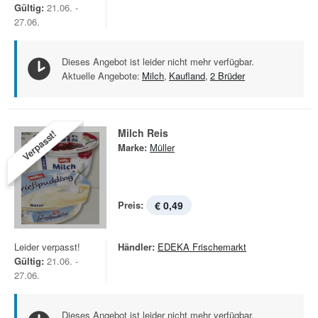
Gültig:
21.06. -
27.06.
Dieses Angebot ist leider nicht mehr verfügbar.
Aktuelle Angebote:
Milch
,
Kaufland
,
2 Brüder
Milch Reis
Verpasst!
Marke:
Müller
Preis:
€ 0,49
Leider verpasst!
Händler:
EDEKA Frischemarkt
Gültig:
21.06. -
27.06.
Dieses Angebot ist leider nicht mehr verfügbar.