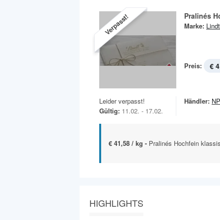
Pralinés H
Verpasst!
Marke:
Lindt
Preis:
€ 4
Leider verpasst!
Händler:
NP
Gültig:
11.02. - 17.02.
€ 41,58 / kg -
Pralinés Hochfein klass
HIGHLIGHTS