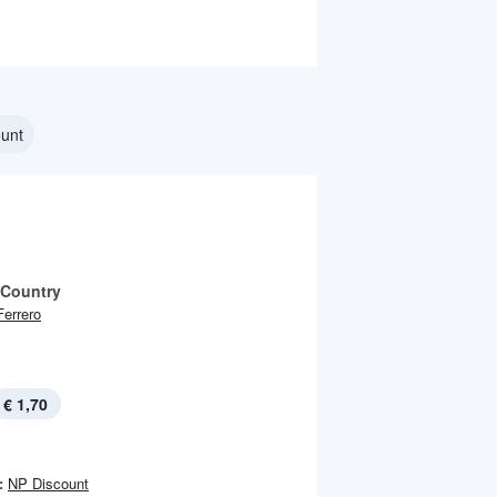
ount
 Country
Ferrero
€ 1,70
:
NP Discount