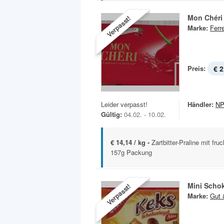
Mon Chéri
Verpasst!
Marke:
Ferr
Preis:
€ 2
Leider verpasst!
Händler:
NP
Gültig:
04.02. - 10.02.
€ 14,14 / kg -
Zartbitter-Praline mit fru
157g Packung
Mini Schok
Verpasst!
Marke:
Gut 