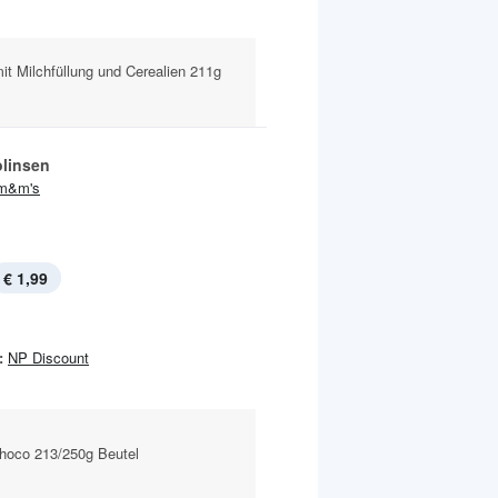
it Milchfüllung und Cerealien 211g
linsen
m&m's
€ 1,99
:
NP Discount
Choco 213/250g Beutel