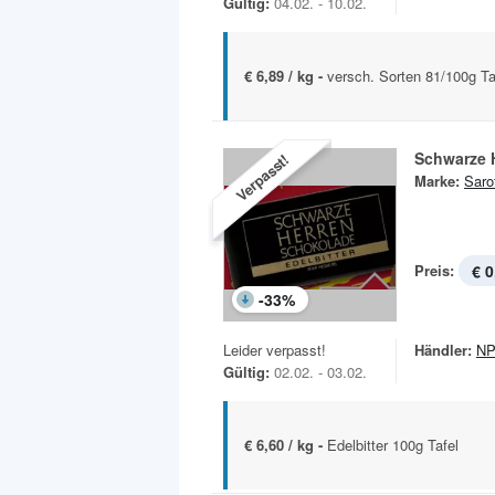
Gültig:
04.02. - 10.02.
€ 6,89 / kg -
versch. Sorten 81/100g Ta
Schwarze 
Verpasst!
Marke:
Sarot
Preis:
€ 0
-
33
%
Leider verpasst!
Händler:
NP
Gültig:
02.02. - 03.02.
€ 6,60 / kg -
Edelbitter 100g Tafel