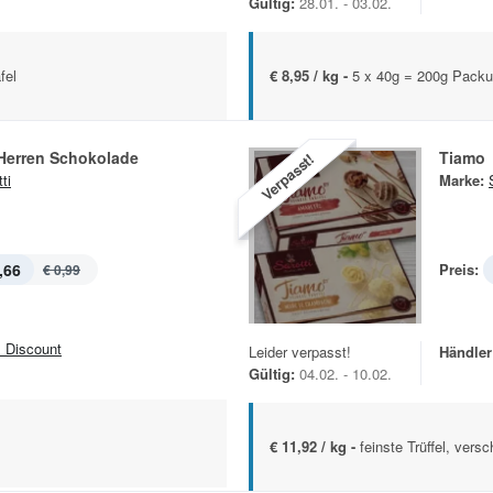
Gültig:
28.01. - 03.02.
fel
€ 8,95 / kg -
5 x 40g = 200g Pack
Herren Schokolade
Tiamo
Verpasst!
ti
Marke:
,66
Preis:
€ 0,99
 Discount
Leider verpasst!
Händler
Gültig:
04.02. - 10.02.
€ 11,92 / kg -
feinste Trüffel, ver