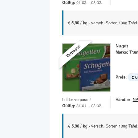
Gültig:
01.02. - 03.02.
€ 5,90 / kg -
versch. Sorten 100g Tafel
Nugat
Verpasst!
Marke:
Trum
Preis:
€ 0
Leider verpasst!
Händler:
NP
Gültig:
31.01. - 03.02.
€ 5,90 / kg -
versch. Sorten 100g Tafel