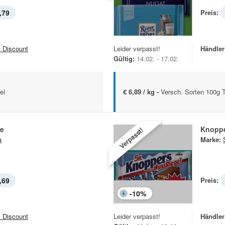
,79
Preis:
 Discount
Leider verpasst!
Händler
Gültig:
14.02. - 17.02.
el
€ 6,89 / kg -
Versch. Sorten 100g T
e
Knoppe
Verpasst!
a
Marke:
,69
Preis:
-
10
%
 Discount
Leider verpasst!
Händler