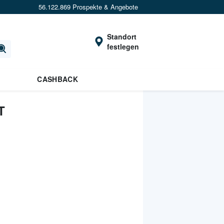
56.122.869 Prospekte & Angebote
Standort
festlegen
CASHBACK
T