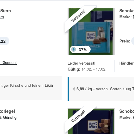
 Stern
Schoko
Verpasst!
ero
Marke:
,22
Preis:
-
37
%
 Discount
Leider verpasst!
Händler
Gültig:
14.02. - 17.02.
chtiger Kirsche und feinem Likör
€ 6,89 / kg -
Versch. Sorten 100g T
oriegel
Schoko
Verpasst!
& Günstig
Marke: