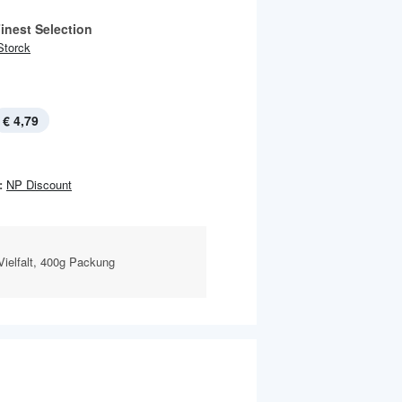
inest Selection
Storck
€ 4,79
:
NP Discount
ielfalt, 400g Packung