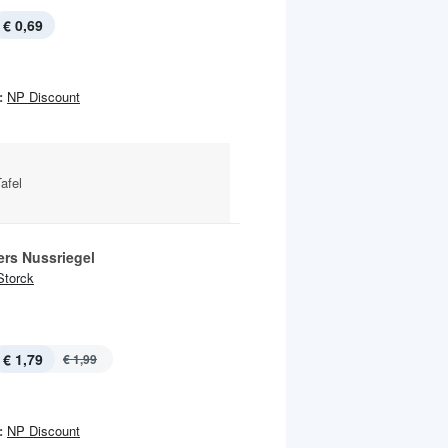
€ 0,69
:
NP Discount
afel
rs Nussriegel
Storck
€ 1,79
€ 1,99
:
NP Discount