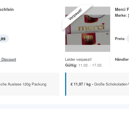
ochfein
Merci F
Verpasst!
Marke:
,99
Preis:
 Discount
Leider verpasst!
Händler
Gültig:
11.02. - 17.02.
ische Auslese 120g Packung
€ 11,97 / kg -
Große Schokoladen-V