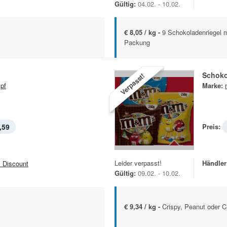
Gültig:
04.02. - 10.02.
€ 8,05 / kg -
9 Schokoladenriegel m
Packung
Schoko
Verpasst!
pf
Marke:
,59
Preis:
Leider verpasst!
Händler
 Discount
Gültig:
09.02. - 10.02.
€ 9,34 / kg -
Crispy, Peanut oder 