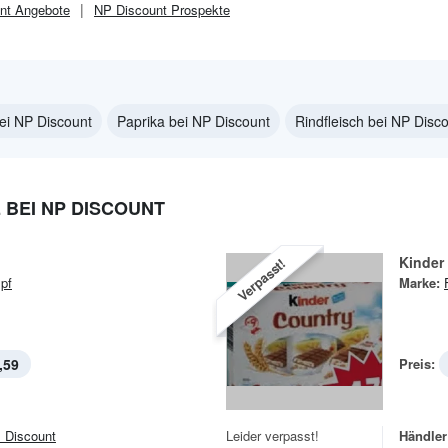
nt
Angebote
NP Discount
Prospekte
ei NP Discount
Paprika bei NP Discount
Rindfleisch bei NP Disc
BEI NP DISCOUNT
Kinder
Verpasst!
pf
Marke:
,59
Preis:
 Discount
Leider verpasst!
Händler