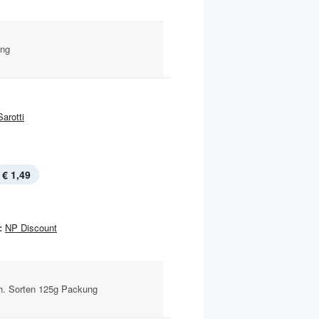
ung
Sarotti
€ 1,49
:
NP Discount
sch. Sorten 125g Packung