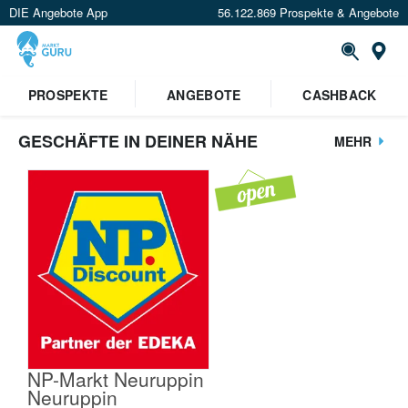
DIE Angebote App
56.122.869 Prospekte & Angebote
St
PROSPEKTE
ANGEBOTE
CASHBACK
GESCHÄFTE IN DEINER NÄHE
MEHR
NP-Markt Neuruppin
Neuruppin