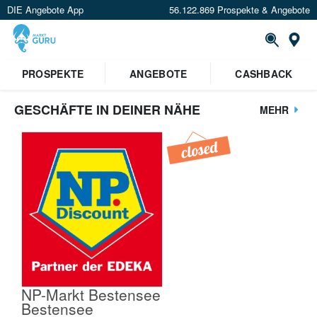
DIE Angebote App
56.122.869 Prospekte & Angebote
St
PROSPEKTE
ANGEBOTE
CASHBACK
GESCHÄFTE IN DEINER NÄHE
MEHR
NP-Markt Bestensee
Bestensee