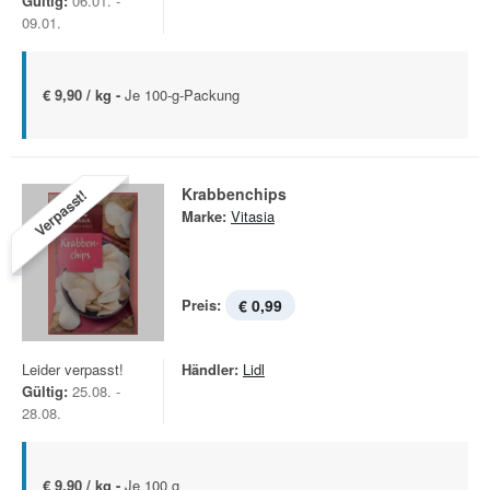
Gültig:
06.01. -
09.01.
€ 9,90 / kg -
Je 100-g-Packung
Krabbenchips
Verpasst!
Marke:
Vitasia
Preis:
€ 0,99
Leider verpasst!
Händler:
Lidl
Gültig:
25.08. -
28.08.
€ 9,90 / kg -
Je 100 g