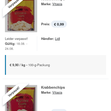
Verpasst!
Marke:
Vitasia
Preis:
€ 0,99
Leider verpasst!
Händler:
Lidl
Gültig:
18.08. -
24.08.
€ 9,90 / kg -
100-g-Packung
Krabbenchips
Verpasst!
Marke:
Vitasia