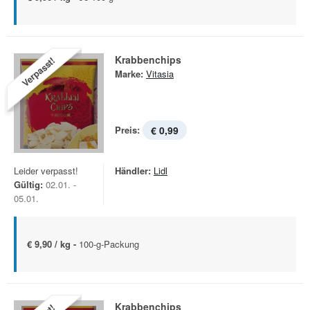
Krabbenchips
Verpasst!
Marke:
Vitasia
Preis:
€ 0,99
Leider verpasst!
Händler:
Lidl
Gültig:
02.01. -
05.01.
€ 9,90 / kg -
100-g-Packung
Krabbenchips