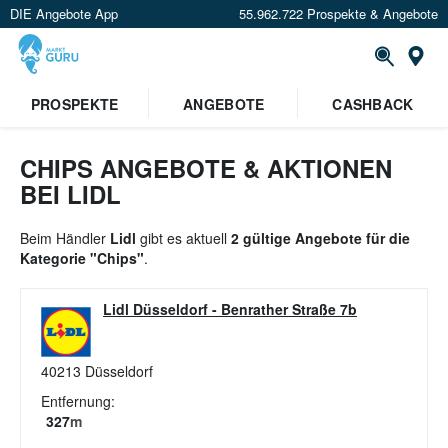
DIE Angebote App
55.962.722 Prospekte & Angebote
St
×
PROSPEKTE
ANGEBOTE
CASHBACK
Verrate uns deinen Standort um
Angebote in deiner Nähe
zu
sehen.
CHIPS ANGEBOTE & AKTIONEN
BEI LIDL
Standort festlegen
Beim Händler
Lidl
gibt es aktuell
2 gültige Angebote für die
Kategorie "Chips"
.
Lidl Düsseldorf
-
Benrather Straße 7b
40213
Düsseldorf
Entfernung:
327
m