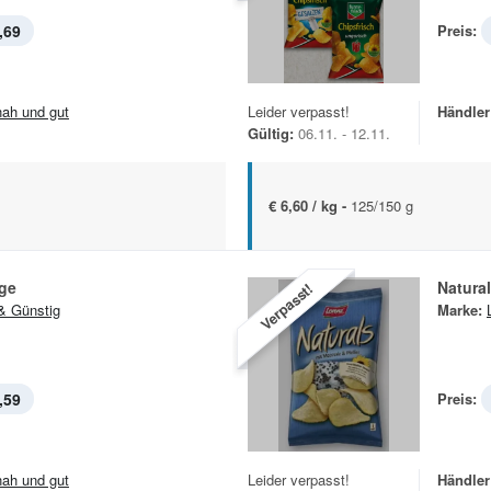
,69
Preis:
.nah und gut
Leider verpasst!
Händler
Gültig:
06.11. - 12.11.
€ 6,60 / kg -
125/150 g
nge
Natura
Verpasst!
& Günstig
Marke:
,59
Preis:
.nah und gut
Leider verpasst!
Händler