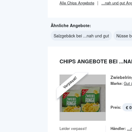
Alle
Chips
Angebote
...nah und gut
Ang
Ähnliche Angebote:
Salzgebäck bei ...nah und gut
Nüsse be
CHIPS ANGEBOTE BEI ...N
Zwiebelri
Verpasst!
Marke:
Gut 
Preis:
€ 0
Leider verpasst!
Händler:
..