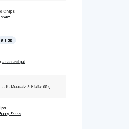
ls Chips
Lorenz
€ 1,29
:
...nah und gut
 z. B. Meersalz & Pfeffer 95 g
ips
Funny Frisch