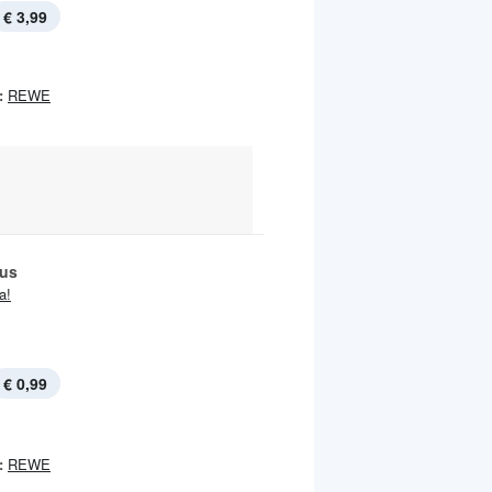
€ 3,99
:
REWE
us
ja!
€ 0,99
:
REWE