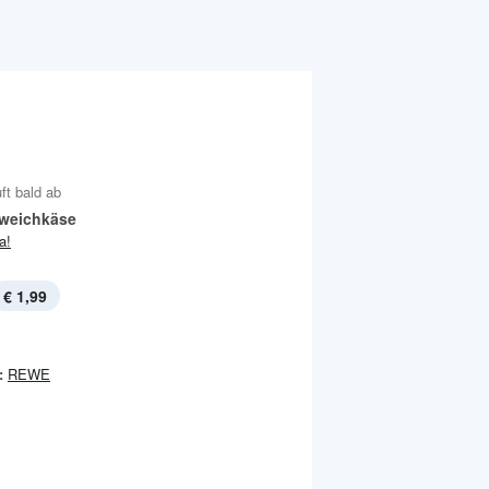
ft bald ab
weichkäse
ja!
€ 1,99
:
REWE