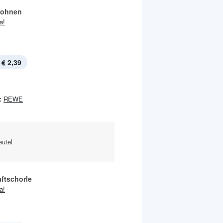
bohnen
ja!
€ 2,39
:
REWE
eutel
aftschorle
ja!