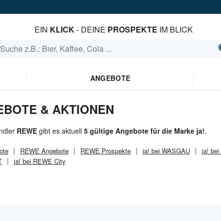
EIN
KLICK
- DEINE
PROSPEKTE
IM BLICK
ANGEBOTE
GEBOTE & AKTIONEN
ndler
REWE
gibt es aktuell
5 gültige Angebote für die Marke ja!
.
ote
REWE
Angebote
REWE
Prospekte
ja! bei WASGAU
ja! be
T
ja! bei REWE City