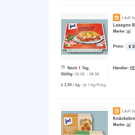
Läuft b
Lasagne B
Marke:
ja!
Preis:
€ 3
Noch
1
Tag
Händler:
R
Gültig:
02.08. - 08.08.
€ 3,99 / kg -
je 1-kg-Pckg.
Läuft b
Knäckebro
Marke:
ja!