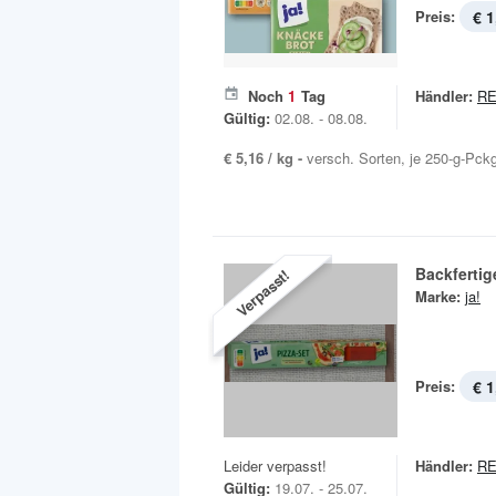
Preis:
€ 1
Noch
1
Tag
Händler:
R
Gültig:
02.08. - 08.08.
€ 5,16 / kg -
versch. Sorten, je 250-g-Pck
Backfertig
Verpasst!
Marke:
ja!
Preis:
€ 1
Leider verpasst!
Händler:
R
Gültig:
19.07. - 25.07.