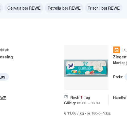
E
Gervais bei REWE
Petrella bei REWE
Frischli bei REWE
ald ab
Läu
ressing
Ziegen
Marke:
,99
Preis:
Noch
1
Tag
Händler
EWE
Gültig:
02.08. - 08.08.
€ 11,06 / kg -
je 180-g-Pckg.