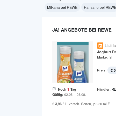
Milkana bei REWE
Hansano bei REW
JA! ANGEBOTE BEI REWE
Läuft b
Joghurt D
Marke:
ja!
Preis:
€ 0
Noch
1
Tag
Händler:
R
Gültig:
02.08. - 08.08.
€ 3,96 / l -
versch. Sorten, je 250-ml-Fl.