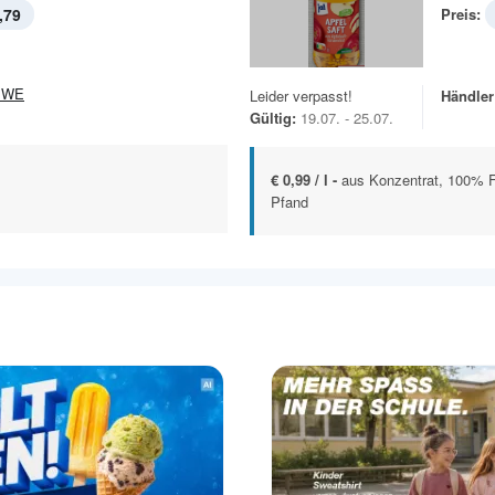
,79
Preis:
EWE
Leider verpasst!
Händler
Gültig:
19.07. - 25.07.
€ 0,99 / l -
aus Konzentrat, 100% Fru
Pfand