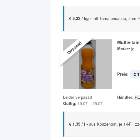
€ 3,32 / kg -
mit Tomatensauce, zum Fe
Multivitam
Verpasst!
Marke:
ja!
Preis:
€ 1
Leider verpasst!
Händler:
R
Gültig:
19.07. - 25.07.
€ 1,39 / l -
aus Konzentrat, je 1-l-Fl. z