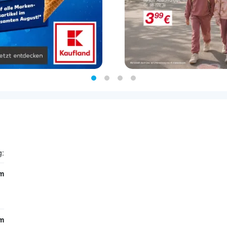
g:
m
m