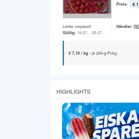
Preis:
€ 1
Leider verpasst!
Händler:
R
Gültig:
19.07. - 25.07.
€ 7,16 / kg -
je 250-g-Pckg.
HIGHLIGHTS