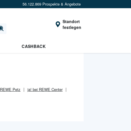
56.122.869 Prospekte & Angebote
Standort
festlegen
CASHBACK
i REWE Petz
ja! bei REWE Center