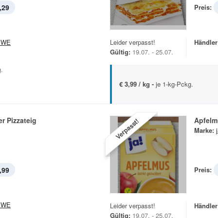
,29
Preis:
EWE
Leider verpasst!
Händler
Gültig:
19.07. - 25.07.
g.
€ 3,99 / kg -
je 1-kg-Pckg.
er Pizzateig
Apfelm
Verpasst!
Marke:
,99
Preis:
EWE
Leider verpasst!
Händler
Gültig:
19.07. - 25.07.