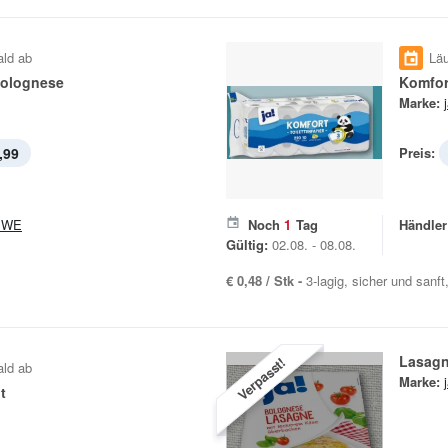
ald ab
Läu
olognese
Komfor
Marke:
,99
Preis:
EWE
Noch
1
Tag
Händler
Gültig:
02.08. - 08.08.
€ 0,48 / Stk -
3-lagig, sicher und sanft
Lasagn
Verpasst!
ald ab
Marke:
t