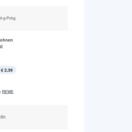
10-g-Pckg.
bohnen
ja!
€ 2,39
:
REWE
-Btl.