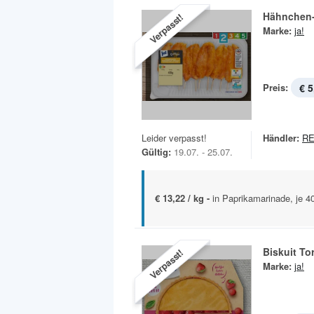
Hähnchen-I
Verpasst!
Marke:
ja!
Preis:
€ 5
Leider verpasst!
Händler:
R
Gültig:
19.07. - 25.07.
€ 13,22 / kg -
in Paprikamarinade, je 4
Biskuit T
Verpasst!
Marke:
ja!