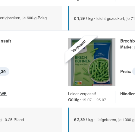
rtigbacken, je 600-g-Pckg.
€ 1,39 / kg -
leicht gezuckert, je 7
insaft
Brech
Verpasst!
Marke:
,39
Preis:
EWE
Leider verpasst!
Händler
Gültig:
19.07. - 25.07.
zgl. 0.25 Pfand
€ 2,39 / kg -
tiefgefroren, je 1000-g