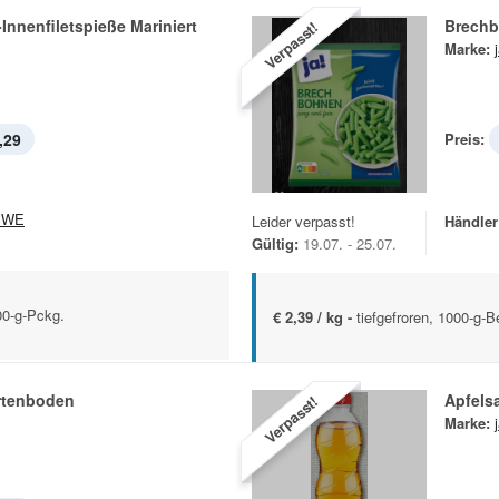
nnenfiletspieße Mariniert
Brech
Verpasst!
Marke:
,29
Preis:
EWE
Leider verpasst!
Händler
Gültig:
19.07. - 25.07.
00-g-Pckg.
€ 2,39 / kg -
tiefgefroren, 1000-g-B
ortenboden
Apfels
Verpasst!
Marke: