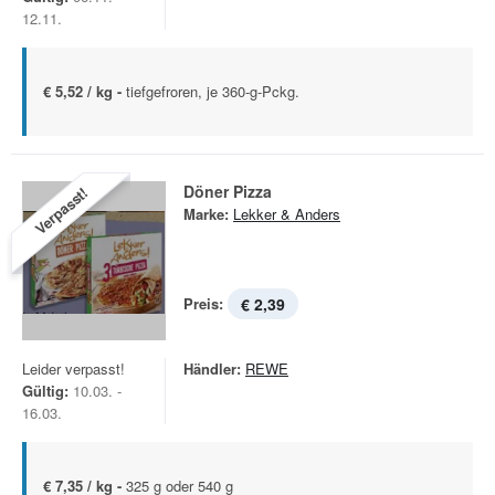
12.11.
€ 5,52 / kg -
tiefgefroren, je 360-g-Pckg.
Döner Pizza
Verpasst!
Marke:
Lekker & Anders
Preis:
€ 2,39
Leider verpasst!
Händler:
REWE
Gültig:
10.03. -
16.03.
€ 7,35 / kg -
325 g oder 540 g