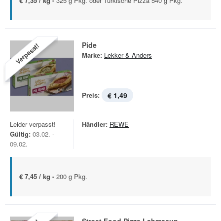
€ 7,35 / kg -
325 g Pkg. oder Türkische Pizza 540 g Pkg.
Pide
Verpasst!
Marke:
Lekker & Anders
Preis:
€ 1,49
Leider verpasst!
Händler:
REWE
Gültig:
03.02. -
09.02.
€ 7,45 / kg -
200 g Pkg.