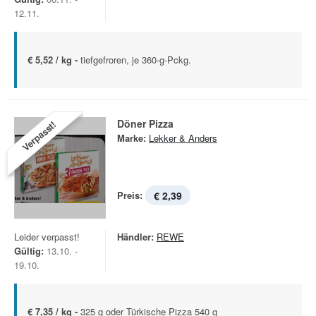
12.11.
€ 5,52 / kg -
tiefgefroren, je 360-g-Pckg.
Döner Pizza
Verpasst!
Marke:
Lekker & Anders
Preis:
€ 2,39
Leider verpasst!
Händler:
REWE
Gültig:
13.10. -
19.10.
€ 7,35 / kg -
325 g oder Türkische Pizza 540 g