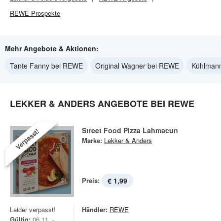
REWE
Prospekte
Mehr Angebote & Aktionen:
Tante Fanny bei REWE
Original Wagner bei REWE
Kühlman
LEKKER & ANDERS ANGEBOTE BEI REWE
Street Food Pizza Lahmacun
Verpasst!
Marke:
Lekker & Anders
Preis:
€ 1,99
Leider verpasst!
Händler:
REWE
Gültig:
06.11. -