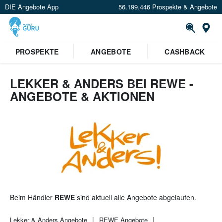
DIE Angebote App
56.199.446 Prospekte & Angebote
St
×
PROSPEKTE
ANGEBOTE
CASHBACK
Verrate uns deinen Standort um
Angebote in deiner Nähe
zu
sehen.
LEKKER & ANDERS BEI REWE -
ANGEBOTE & AKTIONEN
Standort festlegen
Beim Händler
REWE
sind aktuell alle Angebote abgelaufen.
Lekker & Anders
Angebote
REWE
Angebote