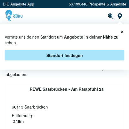
DIE Angebote App
56.199.446 Prospekte & Angebote
St
×
PROSPEKTE
ANGEBOTE
CASHBACK
Verrate uns deinen Standort um
Angebote in deiner Nähe
zu
sehen.
TIEFKÜHLOBST ANGEBOTE &
AKTIONEN BEI REWE
Standort festlegen
Beim Händler
REWE
sind aktuell alle Tiefkühlobst-Angebote
abgelaufen.
REWE Saarbrücken
-
Am Rastpfuhl 2a
66113
Saarbrücken
Entfernung:
246
m