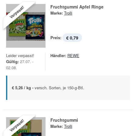
Fruchtgummi Apfel Ringe
Verpasst!
Marke:
Trolli
Preis:
€ 0,79
Leider verpasst!
Händler:
REWE
Gültig:
27.07. -
02.08.
€ 5,26 / kg -
versch. Sorten, je 150-g-Btl.
Fruchtgummi
Verpasst!
Marke:
Trolli