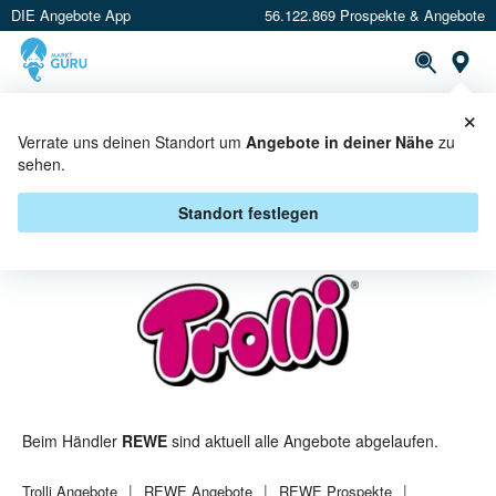
DIE Angebote App
56.122.869 Prospekte & Angebote
St
×
PROSPEKTE
ANGEBOTE
CASHBACK
Verrate uns deinen Standort um
Angebote in deiner Nähe
zu
sehen.
TROLLI BEI REWE - ANGEBOTE &
AKTIONEN
Standort festlegen
Beim Händler
REWE
sind aktuell alle Angebote abgelaufen.
Trolli
Angebote
REWE
Angebote
REWE
Prospekte