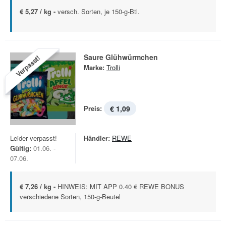
€ 5,27 / kg -
versch. Sorten, je 150-g-Btl.
Saure Glühwürmchen
Verpasst!
Marke:
Trolli
Preis:
€ 1,09
Leider verpasst!
Händler:
REWE
Gültig:
01.06. -
07.06.
€ 7,26 / kg -
HINWEIS: MIT APP 0.40 € REWE BONUS
verschiedene Sorten, 150-g-Beutel