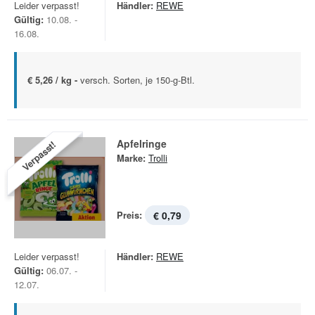
Leider verpasst!
Händler:
REWE
Gültig:
10.08. -
16.08.
€ 5,26 / kg -
versch. Sorten, je 150-g-Btl.
Apfelringe
Verpasst!
Marke:
Trolli
Preis:
€ 0,79
Leider verpasst!
Händler:
REWE
Gültig:
06.07. -
12.07.