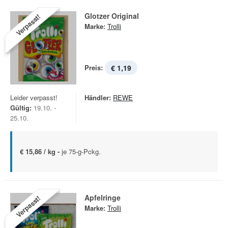
Glotzer Original
Verpasst!
Marke:
Trolli
Preis:
€ 1,19
Leider verpasst!
Händler:
REWE
Gültig:
19.10. -
25.10.
€ 15,86 / kg -
je 75-g-Pckg.
Apfelringe
Verpasst!
Marke:
Trolli