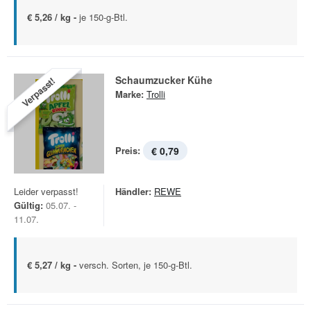
€ 5,26 / kg -
je 150-g-Btl.
Schaumzucker Kühe
Verpasst!
Marke:
Trolli
Preis:
€ 0,79
Leider verpasst!
Händler:
REWE
Gültig:
05.07. -
11.07.
€ 5,27 / kg -
versch. Sorten, je 150-g-Btl.