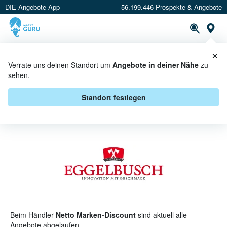
DIE Angebote App
56.199.446 Prospekte & Angebote
St
×
PROSPEKTE
ANGEBOTE
CASHBACK
Verrate uns deinen Standort um
Angebote in deiner Nähe
zu
sehen.
EGGELBUSCH BEI NETTO
MARKEN-DISCOUNT - ANGEBOTE
Standort festlegen
& AKTIONEN
Beim Händler
Netto Marken-Discount
sind aktuell alle
Angebote abgelaufen.