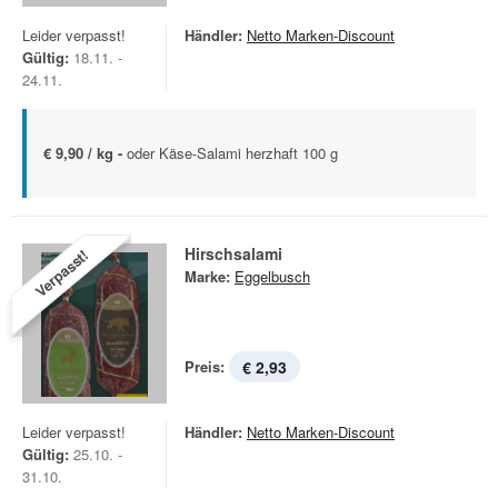
Leider verpasst!
Händler:
Netto Marken-Discount
Gültig:
18.11. -
24.11.
€ 9,90 / kg -
oder Käse-Salami herzhaft 100 g
Hirschsalami
Verpasst!
Marke:
Eggelbusch
Preis:
€ 2,93
Leider verpasst!
Händler:
Netto Marken-Discount
Gültig:
25.10. -
31.10.