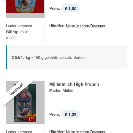
Preis:
€ 1,00
Leider verpasst!
Händler:
Netto Marken-Discount
Gültig:
26.07. -
01.08.
€ 6,67 / kg -
150 g gekühlt, versch. Sorten
Müllermilch High Protein
Verpasst!
Marke:
Müller
Preis:
€ 1,29
Leider verpasst!
Händler:
Netto Marken-Discount