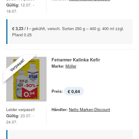
Gültig:
12.07. -
18.07.
€ 3,23 / l -
gekühlt, versch. Sorten 250 g – 400 g; 400 ml zzgl.
Pfand 0.25
Fettarmer Kalinka Kefir
Verpasst!
Marke:
Müller
Preis:
€ 0,64
Leider verpasst!
Händler:
Netto Marken-Discount
Gültig:
23.07. -
24.07.