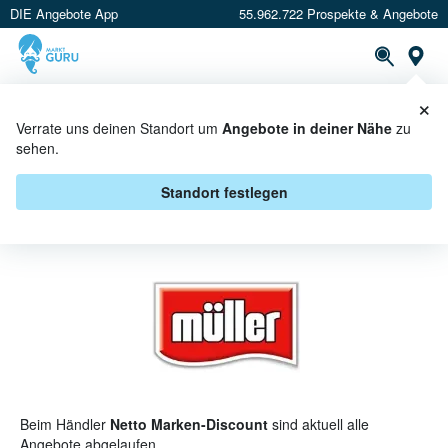
DIE Angebote App
55.962.722 Prospekte & Angebote
St
×
PROSPEKTE
ANGEBOTE
CASHBACK
Verrate uns deinen Standort um
Angebote in deiner Nähe
zu
sehen.
MÜLLER BEI NETTO MARKEN-
DISCOUNT - ANGEBOTE &
Standort festlegen
AKTIONEN
Beim Händler
Netto Marken-Discount
sind aktuell alle
Angebote abgelaufen.