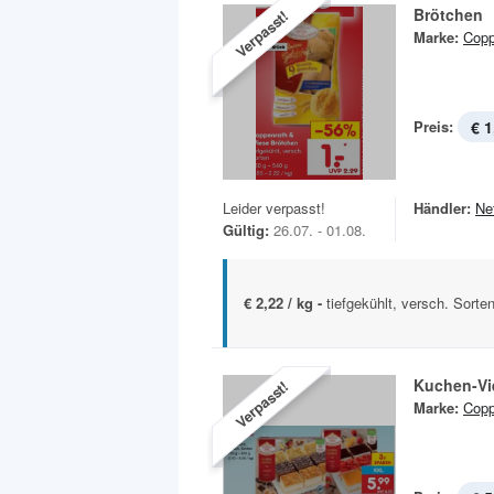
Brötchen
Verpasst!
Marke:
Copp
Preis:
€ 1
Leider verpasst!
Händler:
Ne
Gültig:
26.07. - 01.08.
€ 2,22 / kg -
tiefgekühlt, versch. Sorte
Kuchen-Vie
Verpasst!
Marke:
Copp