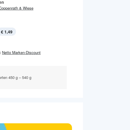
en
Coppenrath & Wiese
€ 1,49
:
Netto Marken-Discount
orten 450 g – 540 g