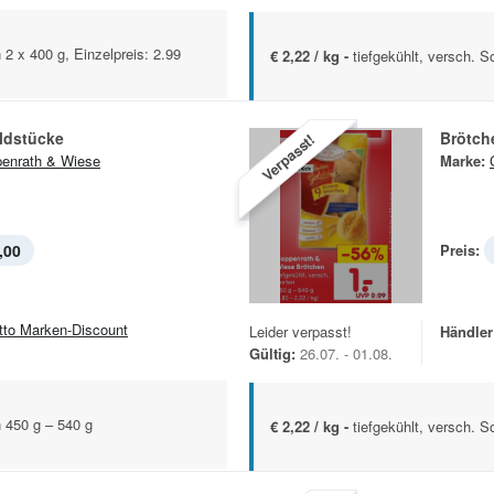
n 2 x 400 g, Einzelpreis: 2.99
€ 2,22 / kg -
tiefgekühlt, versch. S
ldstücke
Brötch
Verpasst!
enrath & Wiese
Marke:
,00
Preis:
tto Marken-Discount
Leider verpasst!
Händler
Gültig:
26.07. - 01.08.
n 450 g – 540 g
€ 2,22 / kg -
tiefgekühlt, versch. S