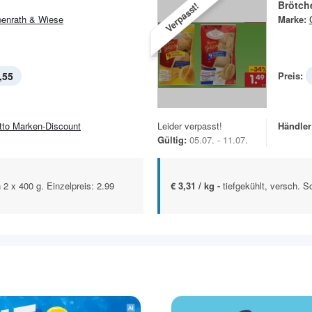
Brötch
Verpasst!
enrath & Wiese
Marke:
,55
Preis:
tto Marken-Discount
Leider verpasst!
Händler
Gültig:
05.07. - 11.07.
n 2 x 400 g. Einzelpreis: 2.99
€ 3,31 / kg -
tiefgekühlt, versch. S