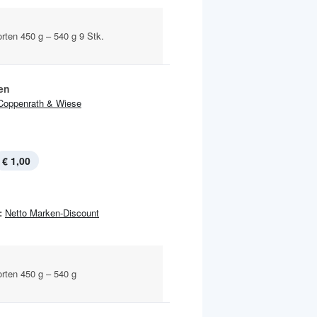
orten 450 g – 540 g 9 Stk.
en
Coppenrath & Wiese
€ 1,00
:
Netto Marken-Discount
orten 450 g – 540 g