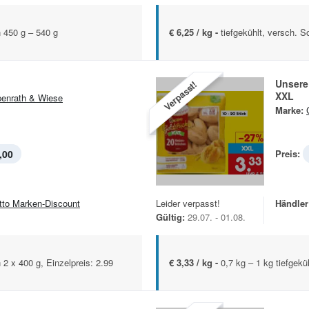
n 450 g – 540 g
€ 6,25 / kg -
tiefgekühlt, versch. S
Unsere
Verpasst!
XXL
enrath & Wiese
Marke:
,00
Preis:
tto Marken-Discount
Leider verpasst!
Händler
Gültig:
29.07. - 01.08.
n 2 x 400 g, Einzelpreis: 2.99
€ 3,33 / kg -
0,7 kg – 1 kg tiefgekü