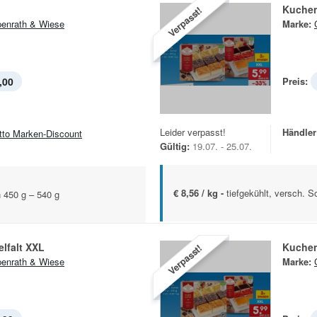
Kuchen
Verpasst!
enrath & Wiese
Marke:
,00
Preis:
Leider verpasst!
Händler
tto Marken-Discount
Gültig:
19.07. - 25.07.
€ 8,56 / kg -
tiefgekühlt, versch. S
n 450 g – 540 g
lfalt XXL
Kuchen
Verpasst!
enrath & Wiese
Marke: