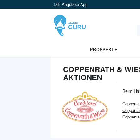
DIE Angebote App
PROSPEKTE
COPPENRATH & WIE
AKTIONEN
Beim Hä
Coppenra
Coppenra
Coppenra