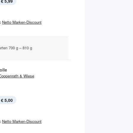
€ 5,99
:
Netto Marken-Discount
orten 700 g – 810 g
olle
Coppenrath & Wiese
€ 5,00
:
Netto Marken-Discount