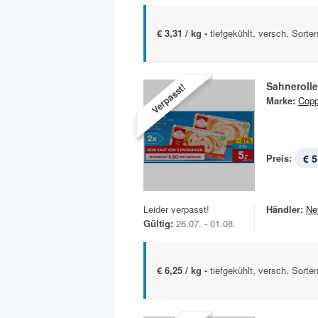
€ 3,31 / kg -
tiefgekühlt, versch. Sorte
Sahnerolle
Verpasst!
Marke:
Copp
Preis:
€ 5
Leider verpasst!
Händler:
Ne
Gültig:
26.07. - 01.08.
€ 6,25 / kg -
tiefgekühlt, versch. Sorte