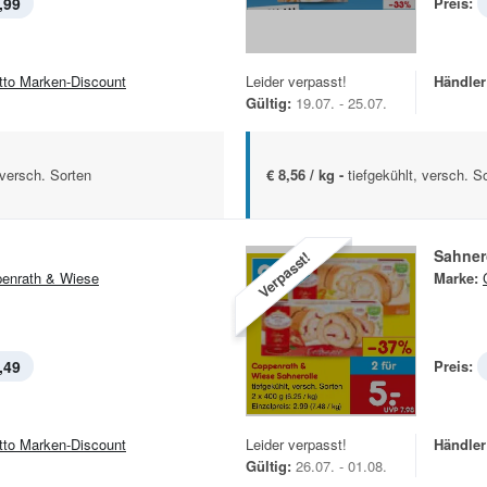
,99
Preis:
tto Marken-Discount
Leider verpasst!
Händler
Gültig:
19.07. - 25.07.
 versch. Sorten
€ 8,56 / kg -
tiefgekühlt, versch. S
Sahner
Verpasst!
enrath & Wiese
Marke:
,49
Preis:
tto Marken-Discount
Leider verpasst!
Händler
Gültig:
26.07. - 01.08.