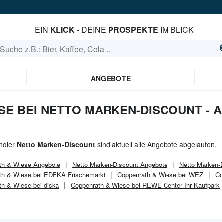
EIN
KLICK
- DEINE
PROSPEKTE
IM BLICK
ANGEBOTE
SE BEI NETTO MARKEN-DISCOUNT - 
ndler
Netto Marken-Discount
sind aktuell alle Angebote abgelaufen.
th & Wiese
Angebote
Netto Marken-Discount
Angebote
Netto Marken-
th & Wiese bei EDEKA Frischemarkt
Coppenrath & Wiese bei WEZ
Co
th & Wiese bei diska
Coppenrath & Wiese bei REWE-Center Ihr Kaufpark