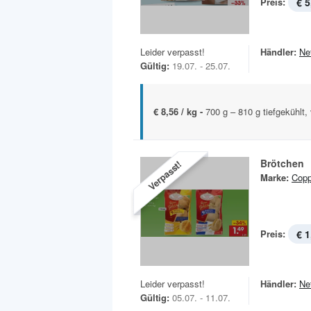
Preis:
€ 5
Leider verpasst!
Händler:
Ne
Gültig:
19.07. - 25.07.
€ 8,56 / kg -
700 g – 810 g tiefgekühlt,
Brötchen
Verpasst!
Marke:
Copp
Preis:
€ 1
Leider verpasst!
Händler:
Ne
Gültig:
05.07. - 11.07.