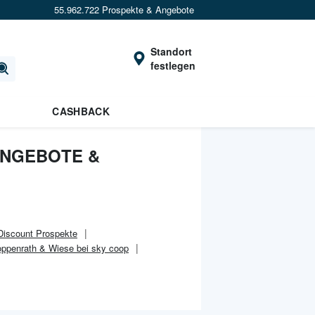
55.962.722 Prospekte & Angebote
Standort
festlegen
CASHBACK
ANGEBOTE &
Discount
Prospekte
ppenrath & Wiese bei sky coop