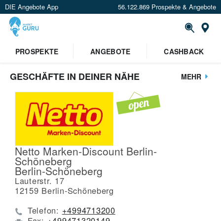
DIE Angebote App
56.122.869 Prospekte & Angebote
St
PROSPEKTE
ANGEBOTE
CASHBACK
GESCHÄFTE IN DEINER NÄHE
MEHR
Netto Marken-Discount Berlin-
Schöneberg
Berlin-Schöneberg
Lauterstr. 17
12159
Berlin-Schöneberg
Telefon:
+4994713200
Fax:
+499471320149