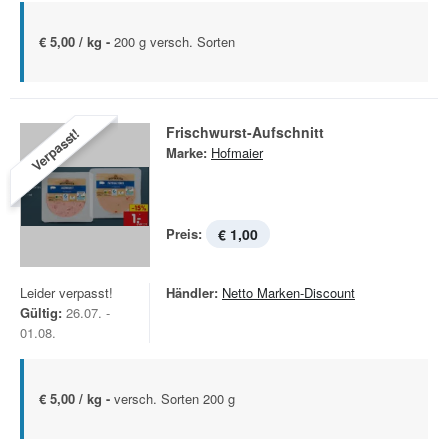
€ 5,00 / kg -
200 g versch. Sorten
Frischwurst-Aufschnitt
Verpasst!
Marke:
Hofmaier
Preis:
€ 1,00
Leider verpasst!
Händler:
Netto Marken-Discount
Gültig:
26.07. -
01.08.
€ 5,00 / kg -
versch. Sorten 200 g