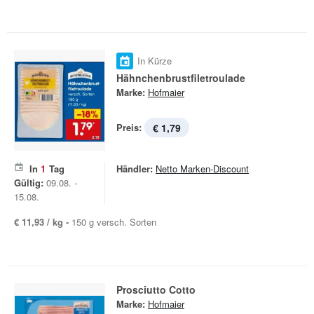
In Kürze
Hähnchenbrustfiletroulade
Marke:
Hofmaier
Preis:
€ 1,79
In
1
Tag
Händler:
Netto Marken-Discount
Gültig:
09.08. -
15.08.
€ 11,93 / kg -
150 g versch. Sorten
Prosciutto Cotto
Marke:
Hofmaier