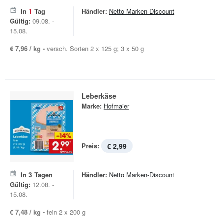
In
1
Tag
Händler:
Netto Marken-Discount
Gültig:
09.08. -
15.08.
€ 7,96 / kg -
versch. Sorten 2 x 125 g; 3 x 50 g
Leberkäse
Marke:
Hofmaier
Preis:
€ 2,99
In
3
Tagen
Händler:
Netto Marken-Discount
Gültig:
12.08. -
15.08.
€ 7,48 / kg -
fein 2 x 200 g