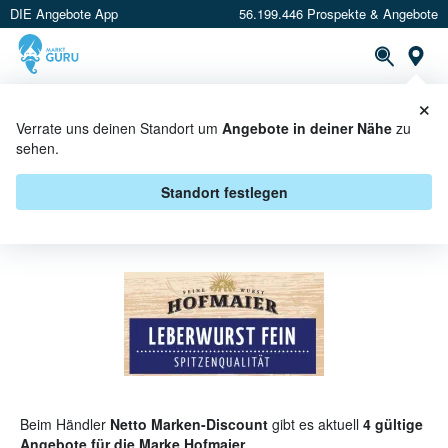
DIE Angebote App
56.199.446 Prospekte & Angebote
St
×
PROSPEKTE
ANGEBOTE
CASHBACK
Verrate uns deinen Standort um
Angebote in deiner Nähe
zu
sehen.
HOFMAIER BEI NETTO MARKEN-
DISCOUNT - ANGEBOTE &
Standort festlegen
AKTIONEN
Beim Händler
Netto Marken-Discount
gibt es aktuell
4 gültige
Angebote für die Marke Hofmaier
.