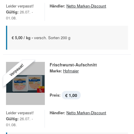
Leider verpasst!
Händler:
Netto Marken-Discount
Gültig:
26.07. -
01.08.
€ 5,00 / kg -
versch. Sorten 200 g
Frischwurst-Aufschnitt
Verpasst!
Marke:
Hofmaier
Preis:
€ 1,00
Leider verpasst!
Händler:
Netto Marken-Discount
Gültig:
26.07. -
01.08.