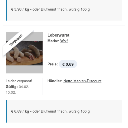
€ 5,90 / kg -
oder Blutwurst frisch, würzig 100 g
Leberwurst
Verpasst!
Marke:
Wolf
Preis:
€ 0,69
Leider verpasst!
Händler:
Netto Marken-Discount
Gültig:
04.02. -
10.02.
€ 6,89 / kg -
oder Blutwurst frisch, würzig 100 g