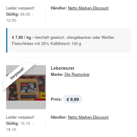
Leider verpasst!
Händler:
Netto Marken-Discount
Gültig:
06.05. -
12.05.
€ 7,90 / kg -
herzhaft gewürzt, ofengebacken oder Weißer
Fleischkäse mit 25% Kalbfleisch 100 g
Leberwurst
Verpasst!
Marke:
Die Rostocker
Preis:
€ 9,99
Leider verpasst!
Händler:
Netto Marken-Discount
Gültig:
15.10. -
18.10.