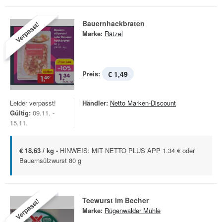
Bauernhackbraten
Verpasst!
Marke:
Rätzel
Preis:
€ 1,49
Leider verpasst!
Händler:
Netto Marken-Discount
Gültig:
09.11. -
15.11.
€ 18,63 / kg -
HINWEIS: MIT NETTO PLUS APP 1.34 € oder
Bauernsülzwurst 80 g
Teewurst im Becher
Verpasst!
Marke:
Rügenwalder Mühle