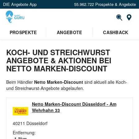
DIE Angebote App
55.962.722 Prospekte & Angebote
St
×
PROSPEKTE
ANGEBOTE
CASHBACK
Verrate uns deinen Standort um
Angebote in deiner Nähe
zu
sehen.
KOCH- UND STREICHWURST
ANGEBOTE & AKTIONEN BEI
Standort festlegen
NETTO MARKEN-DISCOUNT
Beim Händler
Netto Marken-Discount
sind aktuell alle Koch-
und Streichwurst-Angebote abgelaufen.
Netto Marken-Discount Düsseldorf
-
Am
Wehrhahn 33
40211
Düsseldorf
Entfernung:
1.2
km