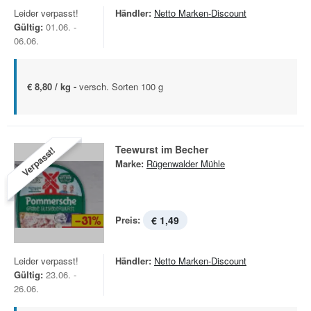
Leider verpasst!
Händler:
Netto Marken-Discount
Gültig:
01.06. -
06.06.
€ 8,80 / kg -
versch. Sorten 100 g
Teewurst im Becher
Verpasst!
Marke:
Rügenwalder Mühle
Preis:
€ 1,49
Leider verpasst!
Händler:
Netto Marken-Discount
Gültig:
23.06. -
26.06.