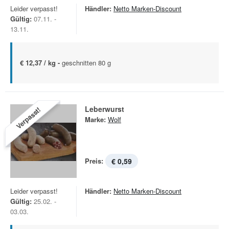
Leider verpasst!
Händler:
Netto Marken-Discount
Gültig:
07.11. -
13.11.
€ 12,37 / kg -
geschnitten 80 g
Leberwurst
Verpasst!
Marke:
Wolf
Preis:
€ 0,59
Leider verpasst!
Händler:
Netto Marken-Discount
Gültig:
25.02. -
03.03.